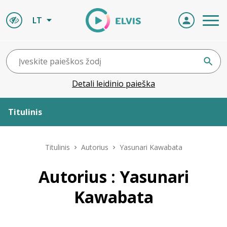
LT
Detali leidinio paieška
Titulinis
Apie ELVIS
Titulinis
Autorius
Yasunari Kawabata
Leidiniai
Autorius : Yasunari
Kawabata
ELVIS atvyksta
Naujienos