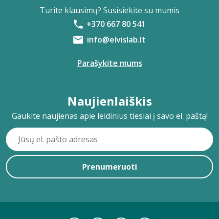
Turite klausimų? Susisiekite su mumis
+370 667 80 541
info@elvislab.lt
Parašykite mums
Naujienlaiškis
Gaukite naujienas apie leidinius tiesiai į savo el. paštą!
Prenumeruoti