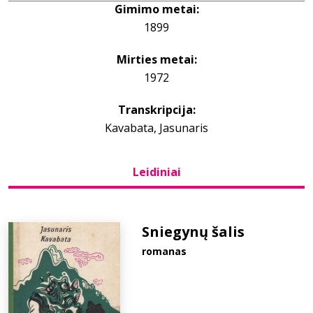
Gimimo metai:
1899
Bibliotekoms
Mirties metai:
D.U.K.
1972
Transkripcija:
+370 667 80 541
Kavabata, Jasunaris
info@elvislab.lt
Leidiniai
Sniegynų šalis
romanas