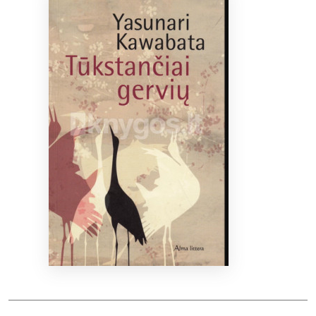
Bibliotekoms
D.U.K.
+370 667 80 541
info@elvislab.lt