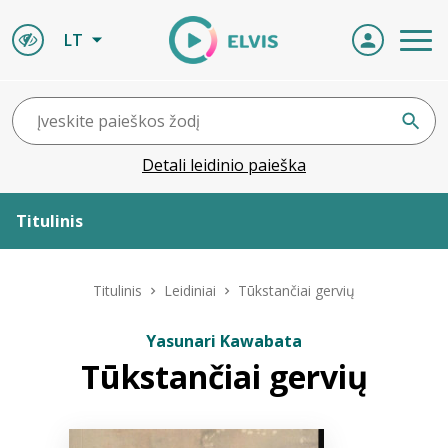
LT
Detali leidinio paieška
Titulinis
Apie ELVIS
Titulinis
Leidiniai
Tūkstančiai gervių
Leidiniai
Yasunari Kawabata
Tūkstančiai gervių
ELVIS atvyksta
Naujienos