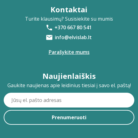
Kontaktai
Turite klausimų? Susisiekite su mumis
+370 667 80 541
info@elvislab.lt
Parašykite mums
Naujienlaiškis
Gaukite naujienas apie leidinius tiesiai į savo el. paštą!
Prenumeruoti