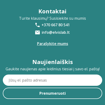
Kontaktai
Turite klausimų? Susisiekite su mumis
+370 667 80 541
info@elvislab.lt
Parašykite mums
Naujienlaiškis
Gaukite naujienas apie leidinius tiesiai į savo el. paštą!
Prenumeruoti