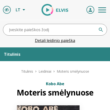
LT
Detali leidinio paieška
Titulinis
Apie ELVIS
Titulinis
Leidiniai
Moteris smėlynuose
Leidiniai
Kobo Abe
Moteris smėlynuose
ELVIS atvyksta
Naujienos