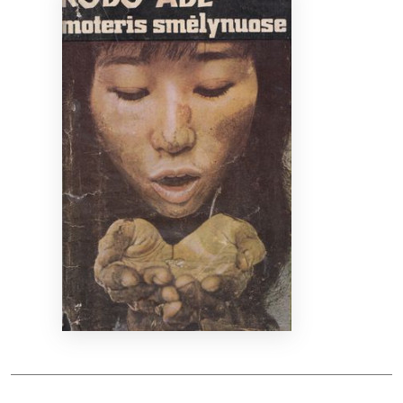
Bibliotekoms
D.U.K.
+370 667 80 541
info@elvislab.lt