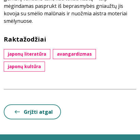
mėgindamas pasprukt iš beprasmybės gniaužtų jis
kovoja su smėlio malūnais ir nuožmia aistra moteriai
smėlynuose.
Raktažodžiai
japonų literatūra
avangardizmas
japonų kultūra
Grįžti atgal