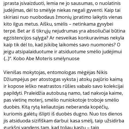
įprasta įsivaizduoti, lemia ne jo sausumas, o nuolatinis
judėjimas, dėl to smėlyje niekas negali gyventi. Kaip tai
skiriasi nuo nuobodaus žmonių įpratimo laikytis vienas
kito ilgus metus. Aišku, smėlis – netinkama gyvybei
terpė. Bet ar iš tikrųjų nejudrumas yra absoliučiai būtina
egzistencijos sąlyga? Ar nesveikas konkuravimas nekyla
kaip tik dėl to, kad įsikibę laikomės savo nuomonės? O
jeigu atsipalaiduotume ir atsiduotume smėlio judėjimui
{...}“. Kobo Abe Moteris smėlynuose
Vienišas mokytojas, entomologas mėgėjas Nikis
Džiumpėjus per atostogas vyksta į atokų pajūrio kaimą
ir kopose ieško neatrastos rūšies vabalo savo kolekcijai
papildyti. Praleidžia autobusą namo, tad nakvoja kaime,
pas vietinę moterį, smėlio nuniokotoje troboje smėlio
duobės. Kitą rytą keliautojas neberanda kopėčių,
kuriomis galėtų išlipti iš duobės dugno. Nuo tos dienos
jis atsiduoda sizifiškam darbui: kasa smėlį, taip užsidirba
gurkšnį vandens tam, kad toliau kastų – taip