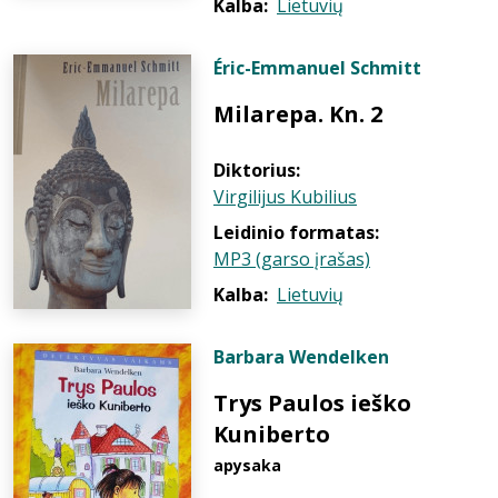
Kalba:
Lietuvių
Éric-Emmanuel Schmitt
Milarepa. Kn. 2
Diktorius:
Virgilijus Kubilius
Leidinio formatas:
MP3 (garso įrašas)
Kalba:
Lietuvių
Barbara Wendelken
Trys Paulos ieško
Kuniberto
apysaka