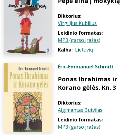
Pepė eina į mokyklą
Diktorius:
Virgilijus Kubilius
Leidinio formatas:
MP3 (garso įrašas)
Kalba:
Lietuvių
Éric-Emmanuel Schmitt
Ponas Ibrahimas ir
Korano gėlės. Kn. 3
Diktorius:
Algimantas Butvilas
Leidinio formatas:
MP3 (garso įrašas)