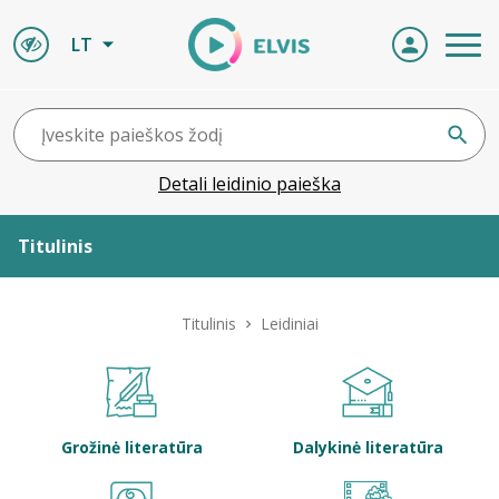
LT
Detali leidinio paieška
Titulinis
Apie ELVIS
Titulinis
Leidiniai
Leidiniai
ELVIS atvyksta
Grožinė literatūra
Dalykinė literatūra
Naujienos