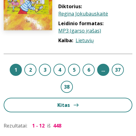
Diktorius:
Regina Jokubauskaitė
Leidinio formatas:
MP3 (garso įrašas)
Kalba:
Lietuvių
1
2
3
4
5
6
...
37
38
Kitas
Rezultatai:
1 - 12
iš
448