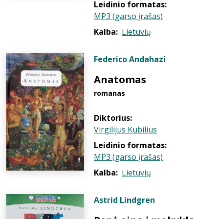
Leidinio formatas:
MP3 (garso įrašas)
Kalba:
Lietuvių
Federico Andahazi
Anatomas
romanas
Diktorius:
Virgilijus Kubilius
Leidinio formatas:
MP3 (garso įrašas)
Kalba:
Lietuvių
Astrid Lindgren