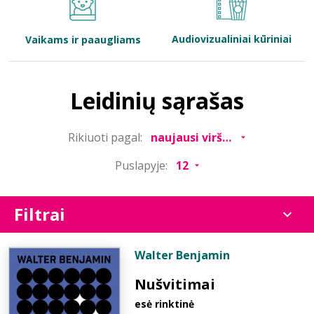
Bibliotekoms
Audiovizualiniai kūriniai
Vaikams ir paaugliams
D.U.K.
Leidinių sąrašas
+370 667 80 541
Rikiuoti pagal:
info@elvislab.lt
Puslapyje:
Filtrai
Walter Benjamin
Nušvitimai
esė rinktinė