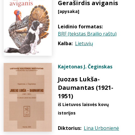
Geraširdis aviganis
[apysaka]
Leidinio formatas:
BRF (tekstas Brailio raštu)
Kalba:
Lietuvių
Kajetonas J. Čeginskas
Juozas Lukša-
Daumantas (1921-
1951)
iš Lietuvos laisvės kovų
istorijos
Diktorius:
Lina Urbonienė