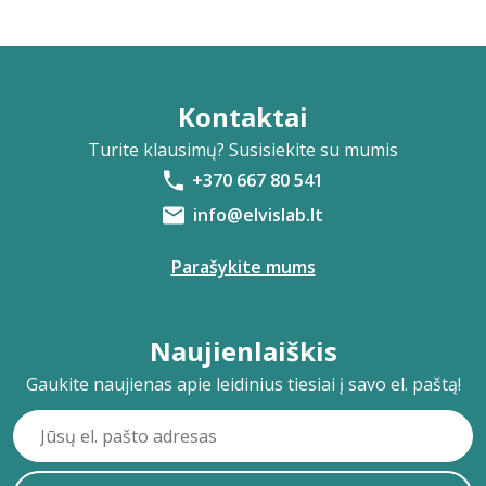
Kontaktai
Turite klausimų? Susisiekite su mumis
+370 667 80 541
info@elvislab.lt
Parašykite mums
Naujienlaiškis
Gaukite naujienas apie leidinius tiesiai į savo el. paštą!