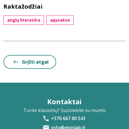
Raktažodžiai
anglų literatūra
apysakos
Grįžti atgal
Kontaktai
Turite klausimų? Susisiekite su mumis
+370 667 80 541
info@elvislab.lt