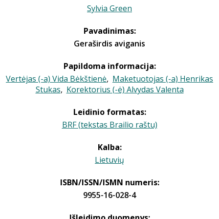
Sylvia Green
Pavadinimas:
Geraširdis aviganis
Papildoma informacija:
Vertėjas (-a) Vida Bėkštienė
,
Maketuotojas (-a) Henrikas
Stukas
,
Korektorius (-ė) Alvydas Valenta
Leidinio formatas:
BRF (tekstas Brailio raštu)
Kalba:
Lietuvių
ISBN/ISSN/ISMN numeris:
9955-16-028-4
Išleidimo duomenys: