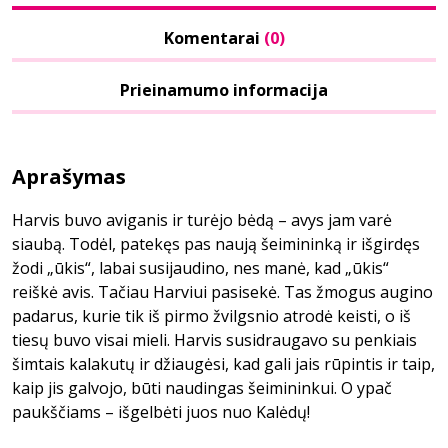
Komentarai
(0)
Prieinamumo informacija
Aprašymas
Harvis buvo aviganis ir turėjo bėdą – avys jam varė
siaubą. Todėl, patekęs pas naują šeimininką ir išgirdęs
žodi „ūkis“, labai susijaudino, nes manė, kad „ūkis“
reiškė avis. Tačiau Harviui pasisekė. Tas žmogus augino
padarus, kurie tik iš pirmo žvilgsnio atrodė keisti, o iš
tiesų buvo visai mieli. Harvis susidraugavo su penkiais
šimtais kalakutų ir džiaugėsi, kad gali jais rūpintis ir taip,
kaip jis galvojo, būti naudingas šeimininkui. O ypač
paukščiams – išgelbėti juos nuo Kalėdų!