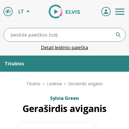
LT
Detali leidinio paieška
Titulinis
Apie ELVIS
Titulinis
Leidiniai
Geraširdis aviganis
Leidiniai
Sylvia Green
Geraširdis aviganis
ELVIS atvyksta
Naujienos