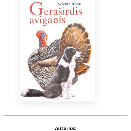
Bibliotekoms
D.U.K.
+370 667 80 541
info@elvislab.lt
Autorius: