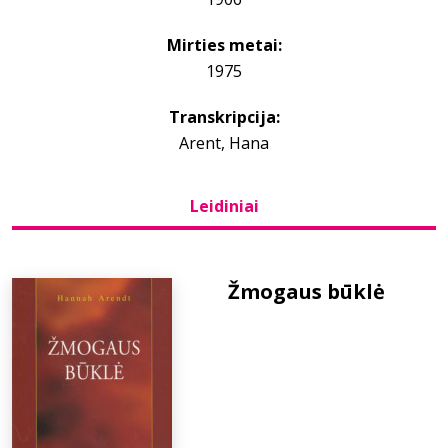
Mirties metai:
Bibliotekoms
1975
D.U.K.
Transkripcija:
Arent, Hana
+370 667 80 541
Leidiniai
info@elvislab.lt
Žmogaus būklė