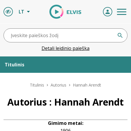
LT
Detali leidinio paieška
Titulinis
Apie ELVIS
Titulinis
Autorius
Hannah Arendt
Leidiniai
Autorius : Hannah Arendt
ELVIS atvyksta
Gimimo metai:
Naujienos
1906