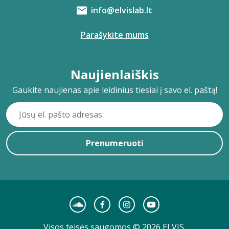
info@elvislab.lt
Parašykite mums
Naujienlaiškis
Gaukite naujienas apie leidinius tiesiai į savo el. paštą!
Prenumeruoti
Visos teisės saugomos © 2026 ELVIS.