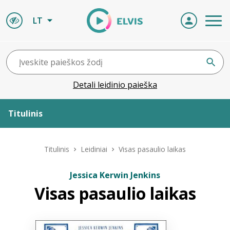
LT
Detali leidinio paieška
Titulinis
Apie ELVIS
Titulinis
Leidiniai
Visas pasaulio laikas
Leidiniai
Jessica Kerwin Jenkins
Visas pasaulio laikas
ELVIS atvyksta
Naujienos