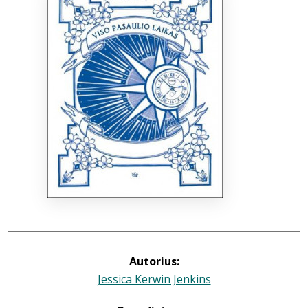
Bibliotekoms
D.U.K.
+370 667 80 541
info@elvislab.lt
Autorius:
Jessica Kerwin Jenkins