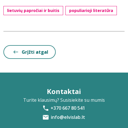
lietuvių papročiai ir buitis
populiarioji literatūra
Grįžti atgal
Kontaktai
Turite klausimų? Susisiekite su mumis
+370 667 80 541
info@elvislab.lt