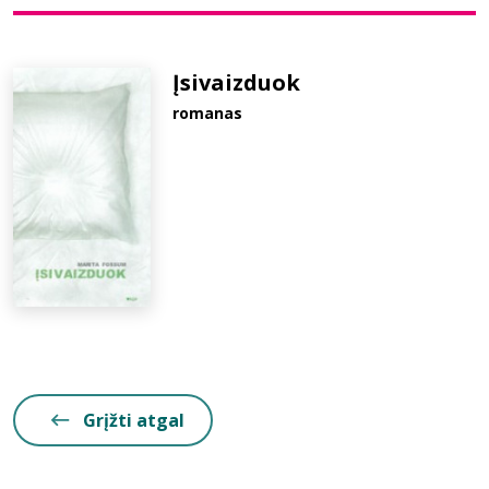
Bibliotekoms
Įsivaizduok
romanas
D.U.K.
+370 667 80 541
info@elvislab.lt
Grįžti atgal