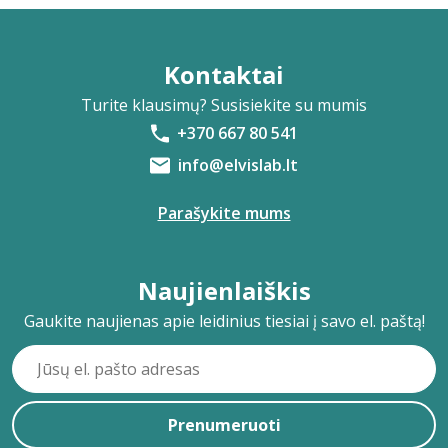
Kontaktai
Turite klausimų? Susisiekite su mumis
+370 667 80 541
info@elvislab.lt
Parašykite mums
Naujienlaiškis
Gaukite naujienas apie leidinius tiesiai į savo el. paštą!
Prenumeruoti