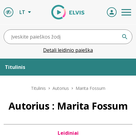
LT
Detali leidinio paieška
Titulinis
Apie ELVIS
Titulinis
Autorius
Marita Fossum
Leidiniai
Autorius : Marita Fossum
ELVIS atvyksta
Leidiniai
Naujienos