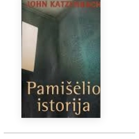
Bibliotekoms
D.U.K.
+370 667 80 541
info@elvislab.lt