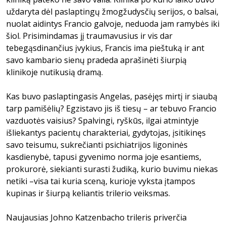
uždaryta dėl paslaptingų žmogžudysčių serijos, o balsai,
nuolat aidintys Francio galvoje, neduoda jam ramybės iki
šiol. Prisimindamas jį traumavusius ir vis dar
tebegąsdinančius įvykius, Francis ima pieštuką ir ant
savo kambario sienų pradeda aprašinėti šiurpią
klinikoje nutikusią dramą.
Kas buvo paslaptingasis Angelas, pasėjęs mirtį ir siaubą
tarp pamišėlių? Egzistavo jis iš tiesų – ar tebuvo Francio
vazduotės vaisius? Spalvingi, ryškūs, ilgai atmintyje
išliekantys pacientų charakteriai, gydytojas, įsitikinęs
savo teisumu, sukrečianti psichiatrijos ligoninės
kasdienybė, tapusi gyvenimo norma joje esantiems,
prokurorė, siekianti surasti žudiką, kurio buvimu niekas
netiki –visa tai kuria sceną, kurioje vyksta įtampos
kupinas ir šiurpą keliantis trilerio veiksmas.
Naujausias Johno Katzenbacho trileris priverčia