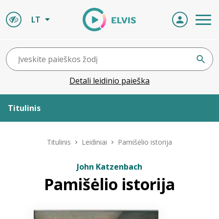
LT
Detali leidinio paieška
Titulinis
Apie ELVIS
Titulinis
Leidiniai
Pamišėlio istorija
Leidiniai
John Katzenbach
Pamišėlio istorija
ELVIS atvyksta
Naujienos