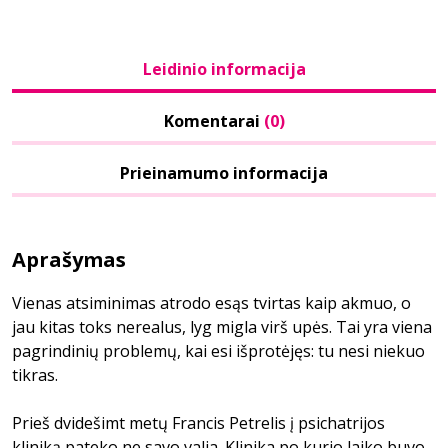
Leidinio informacija
Komentarai
(0)
Prieinamumo informacija
Aprašymas
Vienas atsiminimas atrodo esąs tvirtas kaip akmuo, o
jau kitas toks nerealus, lyg migla virš upės. Tai yra viena
pagrindinių problemų, kai esi išprotėjęs: tu nesi niekuo
tikras.
Prieš dvidešimt metų Francis Petrelis į psichatrijos
kliniką pateko ne savo valia. Klinika po kurio laiko buvo