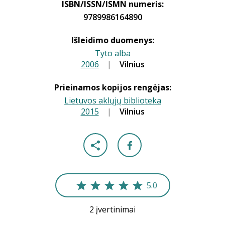
ISBN/ISSN/ISMN numeris:
9789986164890
Išleidimo duomenys:
Tyto alba
2006
|
|
Vilnius
Prieinamos kopijos rengėjas:
Lietuvos aklųjų biblioteka
2015
|
|
Vilnius
5.0
2 įvertinimai