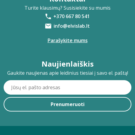
Turite klausimų? Susisiekite su mumis
+370 667 80 541
info@elvislab.lt
Parašykite mums
Naujienlaiškis
Gaukite naujienas apie leidinius tiesiai į savo el. paštą!
Prenumeruoti