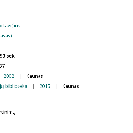
ikavičius
rašas)
 53 sek.
37
|
2002
|
Kaunas
jų biblioteka
|
2015
|
Kaunas
ertinimų