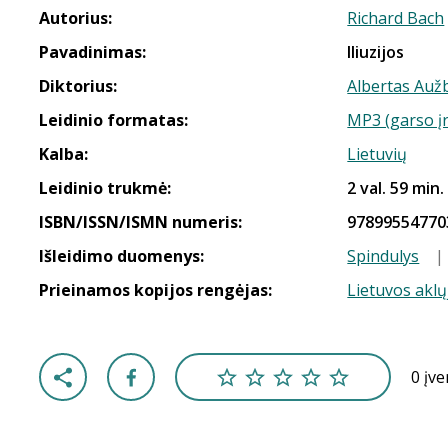
Autorius:
Richard Bach
Pavadinimas:
Iliuzijos
Diktorius:
Albertas Aužb
Leidinio formatas:
MP3 (garso į
Kalba:
Lietuvių
Leidinio trukmė:
2 val. 59 min.
ISBN/ISSN/ISMN numeris:
97899554770
Išleidimo duomenys:
Spindulys
Prieinamos kopijos rengėjas:
Lietuvos aklų
0 įv