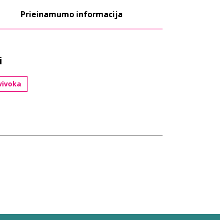
Prieinamumo informacija
i
vivoka