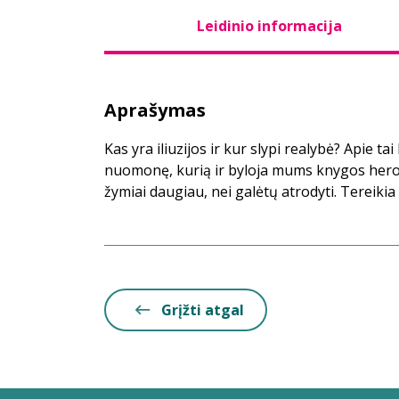
Leidinio informacija
Aprašymas
Kas yra iliuzijos ir kur slypi realybė? Apie ta
nuomonę, kurią ir byloja mums knygos hero
žymiai daugiau, nei galėtų atrodyti. Tereikia t
Grįžti atgal