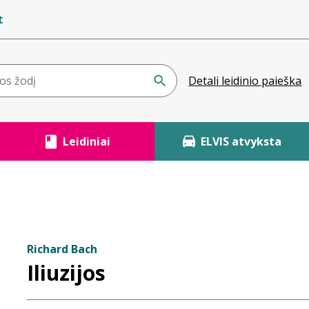
t
Detali leidinio paieška
Leidiniai
ELVIS atvyksta
Richard Bach
Iliuzijos