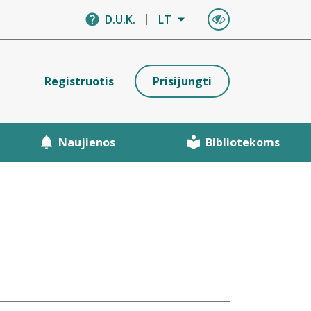
D.U.K.
LT
Registruotis
Prisijungti
Naujienos
Bibliotekoms