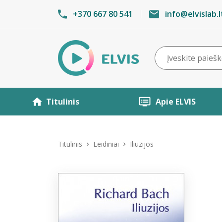
+370 667 80 541
info@elvislab.l
Titulinis
Apie ELVIS
Titulinis
Leidiniai
Iliuzijos