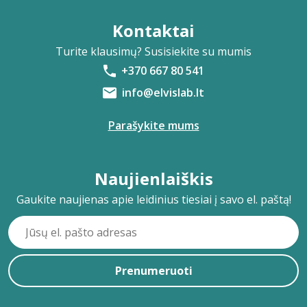
Kontaktai
Turite klausimų? Susisiekite su mumis
+370 667 80 541
info@elvislab.lt
Parašykite mums
Naujienlaiškis
Gaukite naujienas apie leidinius tiesiai į savo el. paštą!
Prenumeruoti