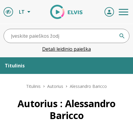
LT
Detali leidinio paieška
Titulinis
Apie ELVIS
Titulinis
Autorius
Alessandro Baricco
Leidiniai
Autorius : Alessandro
Baricco
ELVIS atvyksta
Naujienos