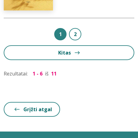
1
2
Kitas
Rezultatai:
1 - 6
iš
11
Grįžti atgal