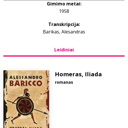
Gimimo metai:
1958
Bibliotekoms
Transkripcija:
D.U.K.
Barikas, Alesandras
Leidiniai
+370 667 80 541
info@elvislab.lt
Homeras, Iliada
romanas