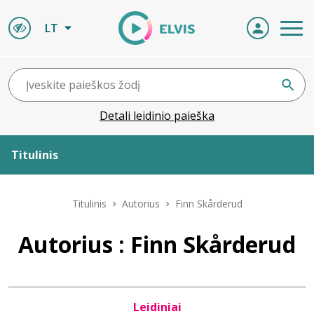
LT
Detali leidinio paieška
Titulinis
Apie ELVIS
Titulinis
Autorius
Finn Skårderud
Leidiniai
Autorius : Finn Skårderud
ELVIS atvyksta
Leidiniai
Naujienos