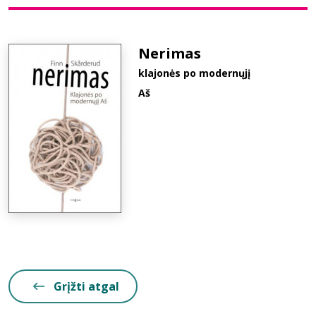
Bibliotekoms
Nerimas
klajonės po modernųjį
D.U.K.
Aš
+370 667 80 541
info@elvislab.lt
Grįžti atgal