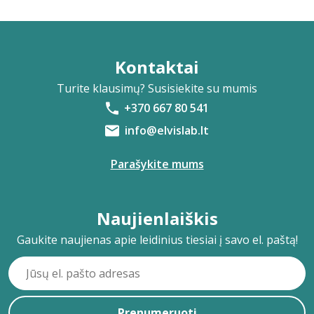
Kontaktai
Turite klausimų? Susisiekite su mumis
+370 667 80 541
info@elvislab.lt
Parašykite mums
Naujienlaiškis
Gaukite naujienas apie leidinius tiesiai į savo el. paštą!
Prenumeruoti