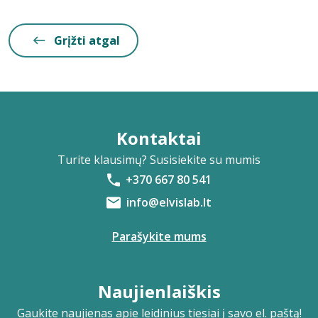
Grįžti atgal
Kontaktai
Turite klausimų? Susisiekite su mumis
+370 667 80 541
info@elvislab.lt
Parašykite mums
Naujienlaiškis
Gaukite naujienas apie leidinius tiesiai į savo el. paštą!