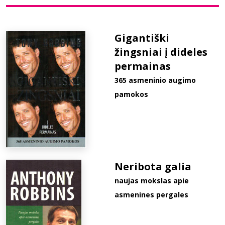
Bibliotekoms
Gigantiški
žingsniai į dideles
D.U.K.
permainas
365 asmeninio augimo
+370 667 80 541
pamokos
info@elvislab.lt
Neribota galia
naujas mokslas apie
asmenines pergales