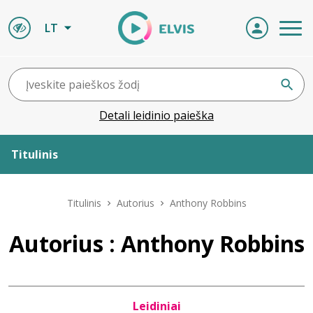
LT
Detali leidinio paieška
Titulinis
Apie ELVIS
Titulinis
Autorius
Anthony Robbins
Leidiniai
Autorius : Anthony Robbins
ELVIS atvyksta
Leidiniai
Naujienos