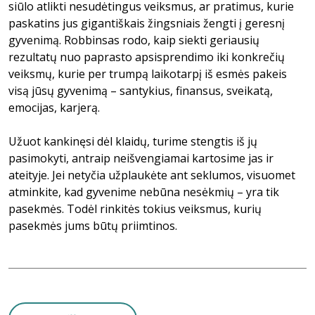
siūlo atlikti nesudėtingus veiksmus, ar pratimus, kurie
paskatins jus gigantiškais žingsniais žengti į geresnį
gyvenimą. Robbinsas rodo, kaip siekti geriausių
rezultatų nuo paprasto apsisprendimo iki konkrečių
veiksmų, kurie per trumpą laikotarpį iš esmės pakeis
visą jūsų gyvenimą – santykius, finansus, sveikatą,
emocijas, karjerą.
Užuot kankinęsi dėl klaidų, turime stengtis iš jų
pasimokyti, antraip neišvengiamai kartosime jas ir
ateityje. Jei netyčia užplaukėte ant seklumos, visuomet
atminkite, kad gyvenime nebūna nesėkmių – yra tik
pasekmės. Todėl rinkitės tokius veiksmus, kurių
pasekmės jums būtų priimtinos.