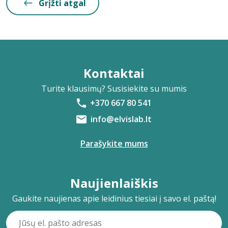
Grįžti atgal
Kontaktai
Turite klausimų? Susisiekite su mumis
+370 667 80 541
info@elvislab.lt
Parašykite mums
Naujienlaiškis
Gaukite naujienas apie leidinius tiesiai į savo el. paštą!