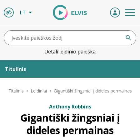
LT
Detali leidinio paieška
Titulinis
Apie ELVIS
Titulinis
Leidiniai
Gigantiški žingsniai į dideles permainas
Leidiniai
Anthony Robbins
Gigantiški žingsniai į
ELVIS atvyksta
dideles permainas
Naujienos