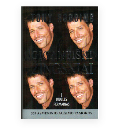
Bibliotekoms
D.U.K.
+370 667 80 541
info@elvislab.lt