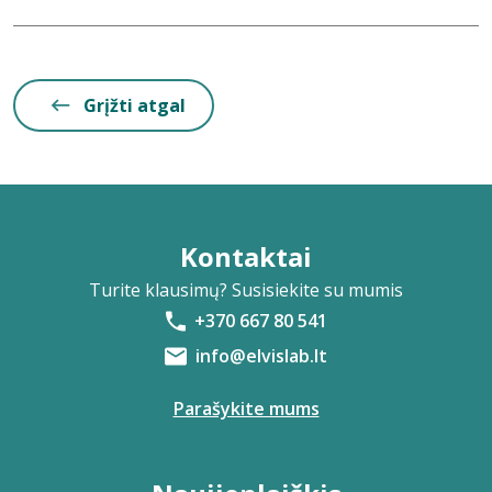
Grįžti atgal
Kontaktai
Turite klausimų? Susisiekite su mumis
+370 667 80 541
info@elvislab.lt
Parašykite mums