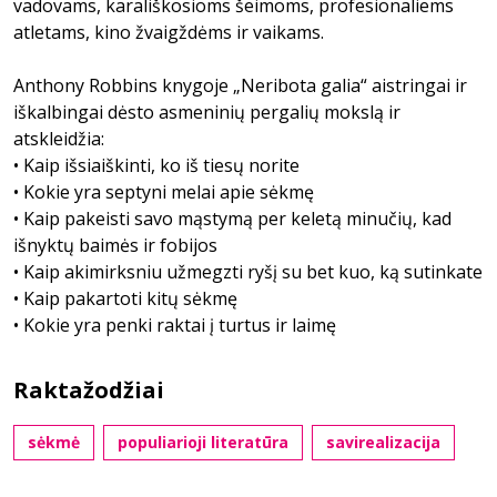
vadovams, karališkosioms šeimoms, profesionaliems
atletams, kino žvaigždėms ir vaikams.
Anthony Robbins knygoje „Neribota galia“ aistringai ir
iškalbingai dėsto asmeninių pergalių mokslą ir
atskleidžia:
• Kaip išsiaiškinti, ko iš tiesų norite
• Kokie yra septyni melai apie sėkmę
• Kaip pakeisti savo mąstymą per keletą minučių, kad
išnyktų baimės ir fobijos
• Kaip akimirksniu užmegzti ryšį su bet kuo, ką sutinkate
• Kaip pakartoti kitų sėkmę
• Kokie yra penki raktai į turtus ir laimę
Raktažodžiai
sėkmė
populiarioji literatūra
savirealizacija