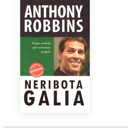
Bibliotekoms
D.U.K.
+370 667 80 541
info@elvislab.lt