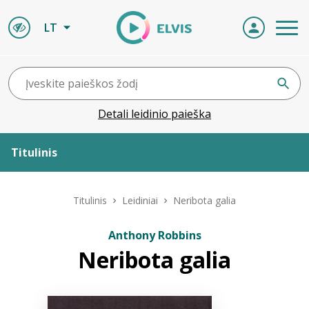
LT
Detali leidinio paieška
Titulinis
Apie ELVIS
Titulinis
Leidiniai
Neribota galia
Leidiniai
Anthony Robbins
Neribota galia
ELVIS atvyksta
Naujienos