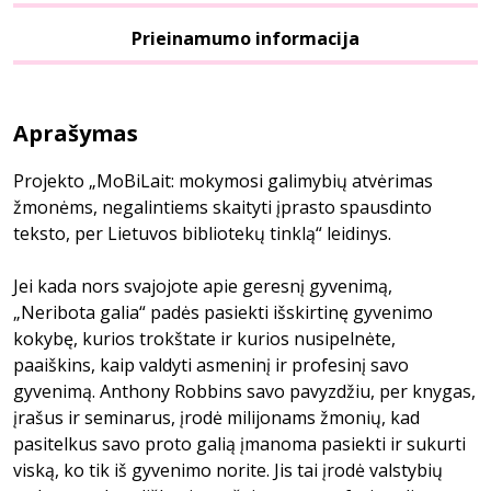
Prieinamumo informacija
Aprašymas
Projekto „MoBiLait: mokymosi galimybių atvėrimas
žmonėms, negalintiems skaityti įprasto spausdinto
teksto, per Lietuvos bibliotekų tinklą“ leidinys.
Jei kada nors svajojote apie geresnį gyvenimą,
„Neribota galia“ padės pasiekti išskirtinę gyvenimo
kokybę, kurios trokštate ir kurios nusipelnėte,
paaiškins, kaip valdyti asmeninį ir profesinį savo
gyvenimą. Anthony Robbins savo pavyzdžiu, per knygas,
įrašus ir seminarus, įrodė milijonams žmonių, kad
pasitelkus savo proto galią įmanoma pasiekti ir sukurti
viską, ko tik iš gyvenimo norite. Jis tai įrodė valstybių