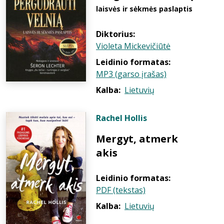
laisvės ir sėkmės paslaptis
Diktorius:
Violeta Mickevičiūtė
Leidinio formatas:
MP3 (garso įrašas)
Kalba:
Lietuvių
Rachel Hollis
Mergyt, atmerk
akis
Leidinio formatas:
PDF (tekstas)
Kalba:
Lietuvių