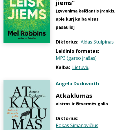
jiems“
[gyvenimą keičiantis įrankis,
apie kurį kalba visas
pasaulis]
Diktorius:
Aldas Stulpinas
Leidinio formatas:
MP3 (garso įrašas)
Kalba:
Lietuvių
Angela Duckworth
Atkaklumas
aistros ir ištvermės galia
Diktorius:
Rokas Simanavičius