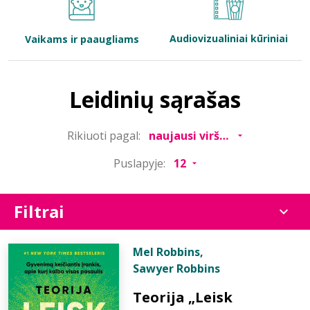
Bibliotekoms
Audiovizualiniai kūriniai
Vaikams ir paaugliams
D.U.K.
Leidinių sąrašas
+370 667 80 541
Rikiuoti pagal:
info@elvislab.lt
Puslapyje:
Filtrai
Mel Robbins
,
Sawyer Robbins
Teorija „Leisk