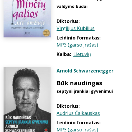
valdymo būdai
Diktorius:
Virgilijus Kubilius
Leidinio formatas:
MP3 (garso įrašas)
Kalba:
Lietuvių
Arnold Schwarzenegger
Būk naudingas
septyni įrankiai gyvenimui
Diktorius:
Audrius Čaikauskas
Leidinio formatas:
MP3 (garso įrašas)