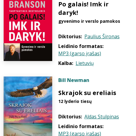
Po galais! Imk ir
daryk!
gyvenimo ir verslo pamokos
Diktorius:
Paulius Šironas
Leidinio formatas:
MP3 (garso įrašas)
Kalba:
Lietuvių
Bill Newman
Skrajok su ereliais
12 lyderio tiesų
Diktorius:
Aldas Stulpinas
Leidinio formatas:
MP3 (garso įrašas)