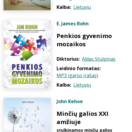
Kalba:
Lietuvių
E. James Rohn
Penkios gyvenimo
mozaikos
Diktorius:
Aldas Stulpinas
Leidinio formatas:
MP3 (garso įrašas)
Kalba:
Lietuvių
John Kehoe
Minčių galios XXI
amžiuje
stulbinamos minčių galios