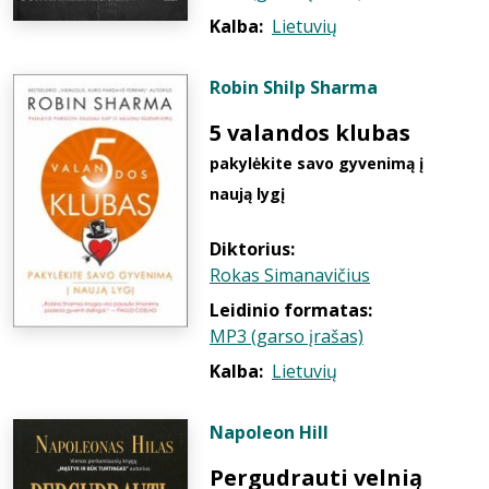
Kalba:
Lietuvių
Robin Shilp Sharma
5 valandos klubas
pakylėkite savo gyvenimą į
naują lygį
Diktorius:
Rokas Simanavičius
Leidinio formatas:
MP3 (garso įrašas)
Kalba:
Lietuvių
Napoleon Hill
Pergudrauti velnią