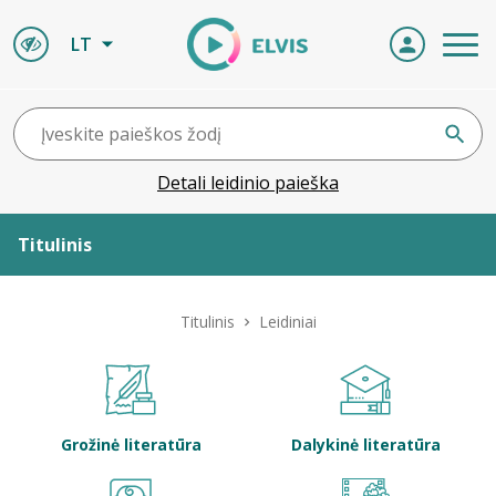
LT
Detali leidinio paieška
Titulinis
Apie ELVIS
Titulinis
Leidiniai
Leidiniai
ELVIS atvyksta
Grožinė literatūra
Dalykinė literatūra
Naujienos