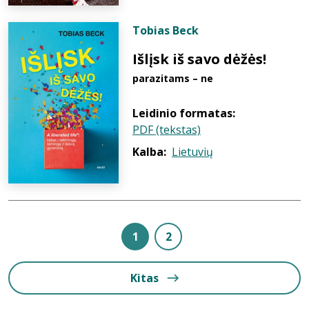
Tobias Beck
Išlįsk iš savo dėžės!
parazitams – ne
Leidinio formatas:
PDF (tekstas)
Kalba:
Lietuvių
1
2
Kitas