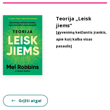
Bibliotekoms
Teorija „Leisk
jiems“
D.U.K.
[gyvenimą keičiantis įrankis,
apie kurį kalba visas
+370 667 80 541
pasaulis]
info@elvislab.lt
Grįžti atgal