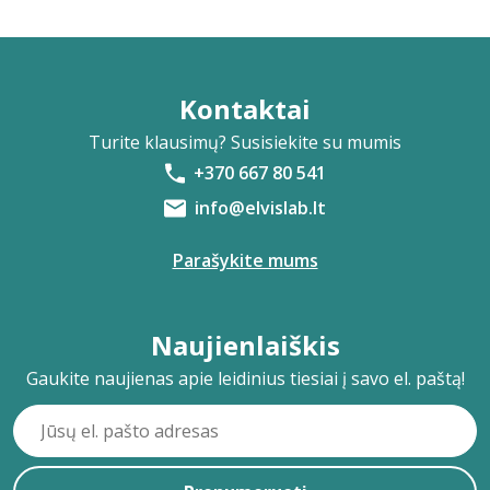
Kontaktai
Turite klausimų? Susisiekite su mumis
+370 667 80 541
info@elvislab.lt
Parašykite mums
Naujienlaiškis
Gaukite naujienas apie leidinius tiesiai į savo el. paštą!