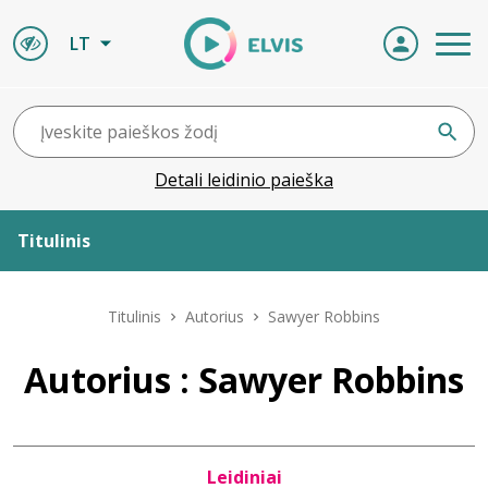
LT
Detali leidinio paieška
Titulinis
Apie ELVIS
Titulinis
Autorius
Sawyer Robbins
Leidiniai
Autorius : Sawyer Robbins
ELVIS atvyksta
Leidiniai
Naujienos