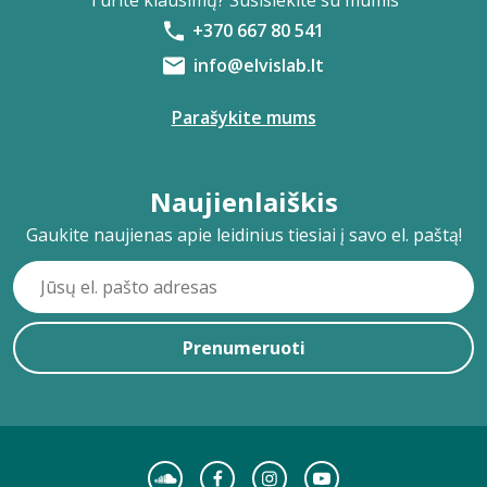
Turite klausimų? Susisiekite su mumis
+370 667 80 541
info@elvislab.lt
Parašykite mums
Naujienlaiškis
Gaukite naujienas apie leidinius tiesiai į savo el. paštą!
Prenumeruoti