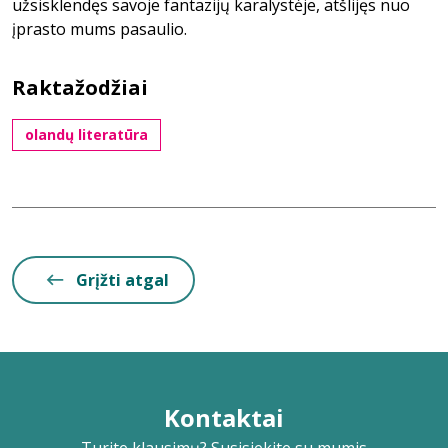
užsisklendęs savoje fantazijų karalystėje, atšlijęs nuo
įprasto mums pasaulio.
Raktažodžiai
olandų literatūra
Grįžti atgal
Kontaktai