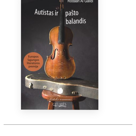
Bibliotekoms
D.U.K.
+370 667 80 541
info@elvislab.lt