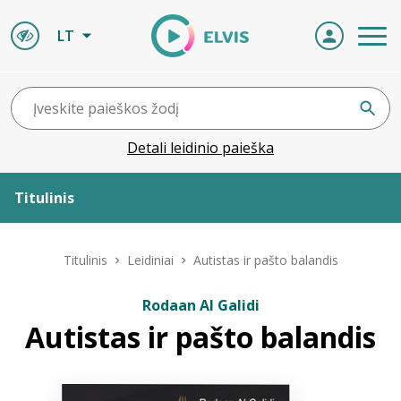
LT
Detali leidinio paieška
Titulinis
Apie ELVIS
Titulinis
Leidiniai
Autistas ir pašto balandis
Leidiniai
Rodaan Al Galidi
Autistas ir pašto balandis
ELVIS atvyksta
Naujienos