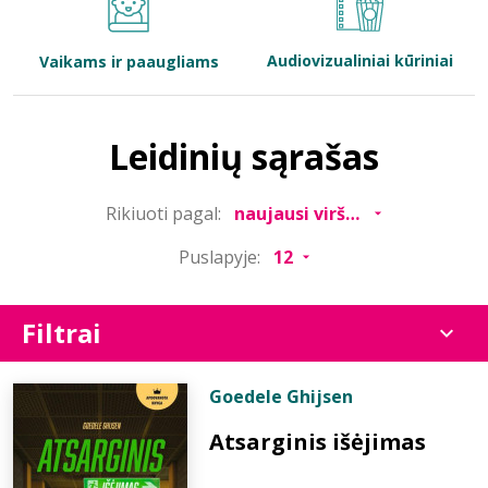
Bibliotekoms
Audiovizualiniai kūriniai
Vaikams ir paaugliams
D.U.K.
Leidinių sąrašas
+370 667 80 541
Rikiuoti pagal:
info@elvislab.lt
Puslapyje:
Filtrai
Goedele Ghijsen
Atsarginis išėjimas