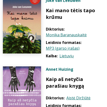
Joke van Leeuwen
Kai mano tėtis tapo
krūmu
Diktorius:
Monika Baranauskaitė
Leidinio formatas:
MP3 (garso įrašas)
Kalba:
Lietuvių
Annet Huizing
Kaip aš netyčia
parašiau knygą
Diktorius:
Aistė Diržiūtė
Leidinio formatas: