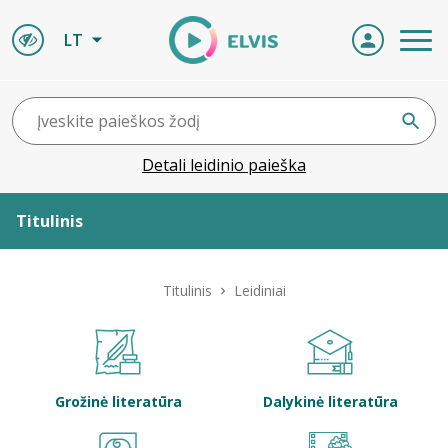
LT
Detali leidinio paieška
Titulinis
Apie ELVIS
Titulinis
Leidiniai
Leidiniai
ELVIS atvyksta
Grožinė literatūra
Dalykinė literatūra
Naujienos