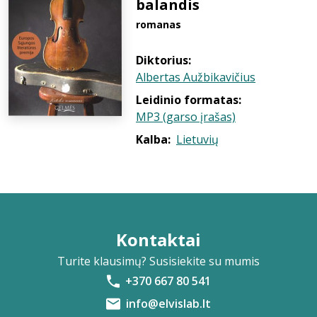
balandis
romanas
Diktorius:
Albertas Aužbikavičius
Leidinio formatas:
MP3 (garso įrašas)
Kalba:
Lietuvių
Kontaktai
Turite klausimų? Susisiekite su mumis
+370 667 80 541
info@elvislab.lt