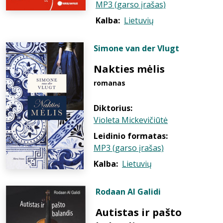
MP3 (garso įrašas)
Kalba:
Lietuvių
Simone van der Vlugt
Nakties mėlis
romanas
Diktorius:
Violeta Mickevičiūtė
Leidinio formatas:
MP3 (garso įrašas)
Kalba:
Lietuvių
Rodaan Al Galidi
Autistas ir pašto