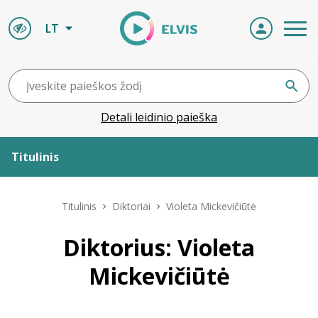
LT
Detali leidinio paieška
Titulinis
Apie ELVIS
Titulinis
Diktoriai
Violeta Mickevičiūtė
Leidiniai
Diktorius: Violeta
Mickevičiūtė
ELVIS atvyksta
Naujienos