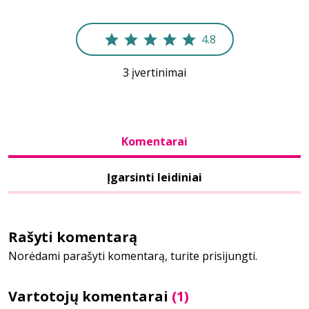
Bibliotekoms
4.8
3 įvertinimai
D.U.K.
+370 667 80 541
Komentarai
info@elvislab.lt
Įgarsinti leidiniai
Rašyti komentarą
Norėdami parašyti komentarą, turite prisijungti.
Vartotojų komentarai
(1)