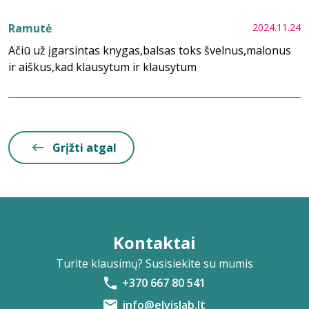
Ramutė
2024.11.24
Ačiū už įgarsintas knygas,balsas toks švelnus,malonus
ir aiškus,kad klausytum ir klausytum
Grįžti atgal
Kontaktai
Turite klausimų? Susisiekite su mumis
+370 667 80 541
info@elvislab.lt