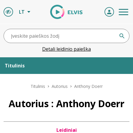
LT
Detali leidinio paieška
Titulinis
Apie ELVIS
Titulinis
Autorius
Anthony Doerr
Leidiniai
Autorius : Anthony Doerr
ELVIS atvyksta
Leidiniai
Naujienos