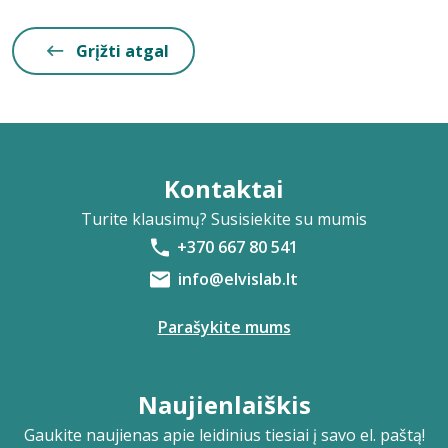
Grįžti atgal
Kontaktai
Turite klausimų? Susisiekite su mumis
+370 667 80 541
info@elvislab.lt
Parašykite mums
Naujienlaiškis
Gaukite naujienas apie leidinius tiesiai į savo el. paštą!