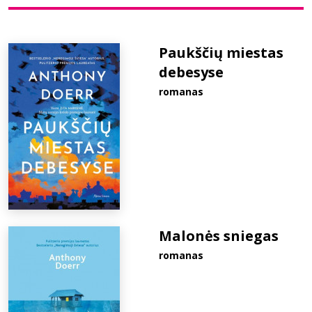
Bibliotekoms
Paukščių miestas
debesyse
D.U.K.
romanas
+370 667 80 541
info@elvislab.lt
Malonės sniegas
romanas