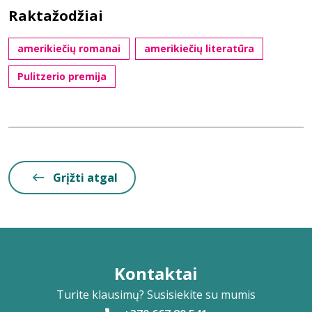
Raktažodžiai
amerikiečių romanai
amerikiečių literatūra
Pulitzerio premija
Grįžti atgal
Kontaktai
Turite klausimų? Susisiekite su mumis