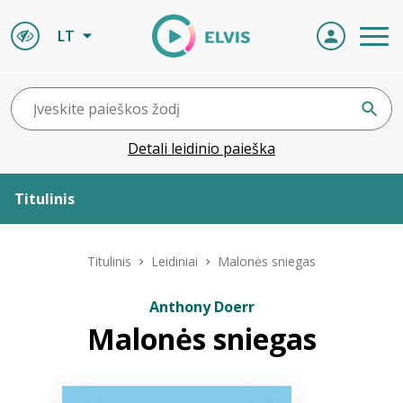
LT
Detali leidinio paieška
Titulinis
Apie ELVIS
Titulinis
Leidiniai
Malonės sniegas
Leidiniai
Anthony Doerr
Malonės sniegas
ELVIS atvyksta
Naujienos