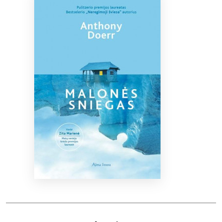
Bibliotekoms
D.U.K.
+370 667 80 541
info@elvislab.lt