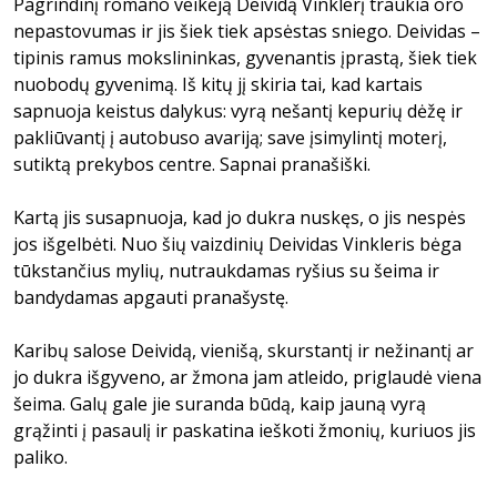
Pagrindinį romano veikėją Deividą Vinklerį traukia oro
nepastovumas ir jis šiek tiek apsėstas sniego. Deividas –
tipinis ramus mokslininkas, gyvenantis įprastą, šiek tiek
nuobodų gyvenimą. Iš kitų jį skiria tai, kad kartais
sapnuoja keistus dalykus: vyrą nešantį kepurių dėžę ir
pakliūvantį į autobuso avariją; save įsimylintį moterį,
sutiktą prekybos centre. Sapnai pranašiški.
Kartą jis susapnuoja, kad jo dukra nuskęs, o jis nespės
jos išgelbėti. Nuo šių vaizdinių Deividas Vinkleris bėga
tūkstančius mylių, nutraukdamas ryšius su šeima ir
bandydamas apgauti pranašystę.
Karibų salose Deividą, vienišą, skurstantį ir nežinantį ar
jo dukra išgyveno, ar žmona jam atleido, priglaudė viena
šeima. Galų gale jie suranda būdą, kaip jauną vyrą
grąžinti į pasaulį ir paskatina ieškoti žmonių, kuriuos jis
paliko.