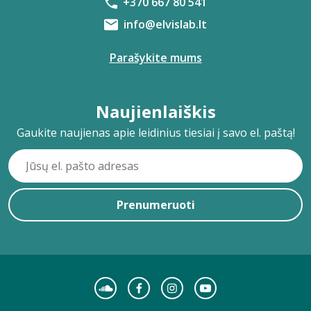
+370 667 80 541
info@elvislab.lt
Parašykite mums
Naujienlaiškis
Gaukite naujienas apie leidinius tiesiai į savo el. paštą!
Prenumeruoti