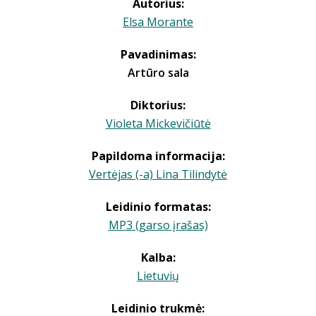
Autorius:
Elsa Morante
Pavadinimas:
Artūro sala
Diktorius:
Violeta Mickevičiūtė
Papildoma informacija:
Vertėjas (-a) Lina Tilindytė
Leidinio formatas:
MP3 (garso įrašas)
Kalba:
Lietuvių
Leidinio trukmė: