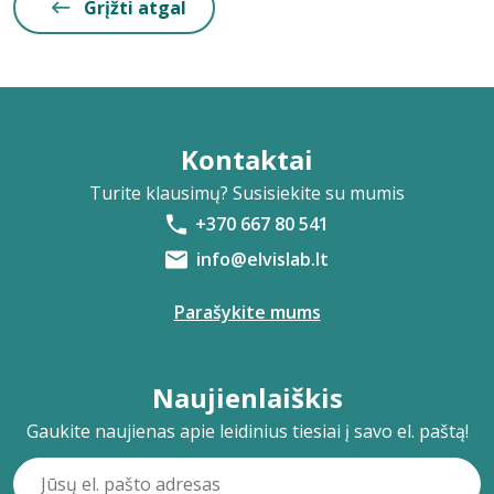
Grįžti atgal
Kontaktai
Turite klausimų? Susisiekite su mumis
+370 667 80 541
info@elvislab.lt
Parašykite mums
Naujienlaiškis
Gaukite naujienas apie leidinius tiesiai į savo el. paštą!