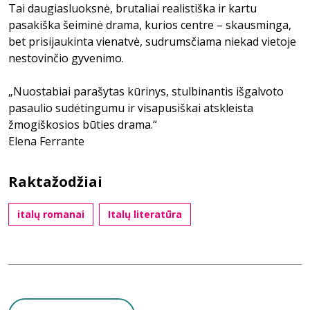
Tai daugiasluoksnė, brutaliai realistiška ir kartu
pasakiška šeiminė drama, kurios centre – skausminga,
bet prisijaukinta vienatvė, sudrumsčiama niekad vietoje
nestovinčio gyvenimo.
„Nuostabiai parašytas kūrinys, stulbinantis išgalvoto
pasaulio sudėtingumu ir visapusiškai atskleista
žmogiškosios būties drama.“
Elena Ferrante
Raktažodžiai
italų romanai
Italų literatūra