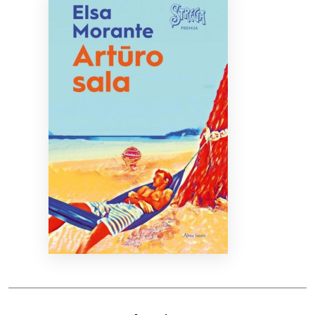
Bibliotekoms
D.U.K.
+370 667 80 541
info@elvislab.lt