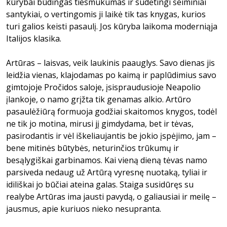
kūrybai būdingas tiesmukumas ir sudėtingi šeiminiai
santykiai, o vertingomis ji laikė tik tas knygas, kurios
turi galios keisti pasaulį. Jos kūryba laikoma moderniąja
Italijos klasika.
Artūras – laisvas, veik laukinis paauglys. Savo dienas jis
leidžia vienas, klajodamas po kaimą ir paplūdimius savo
gimtojoje Pročidos saloje, įsispraudusioje Neapolio
įlankoje, o namo grįžta tik genamas alkio. Artūro
pasaulėžiūrą formuoja godžiai skaitomos knygos, todėl
ne tik jo motina, mirusi jį gimdydama, bet ir tėvas,
pasirodantis ir vėl iškeliaujantis be jokio įspėjimo, jam –
bene mitinės būtybės, neturinčios trūkumų ir
besąlygiškai garbinamos. Kai vieną dieną tėvas namo
parsiveda nedaug už Artūrą vyresnę nuotaką, tyliai ir
idiliškai jo būčiai ateina galas. Staiga susidūręs su
realybe Artūras ima jausti pavydą, o galiausiai ir meilę –
jausmus, apie kuriuos nieko nesupranta.