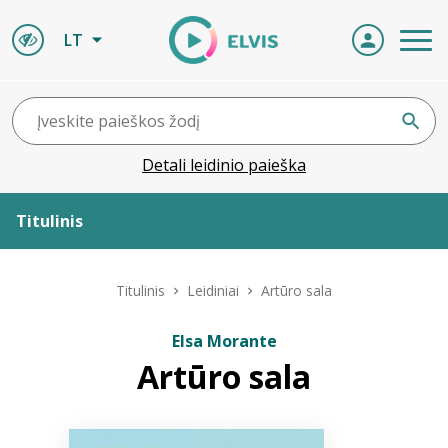
LT
Detali leidinio paieška
Titulinis
Apie ELVIS
Titulinis
Leidiniai
Artūro sala
Leidiniai
Elsa Morante
Artūro sala
ELVIS atvyksta
Naujienos