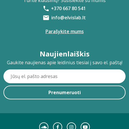
Turite klausimų? Susisiekite su mumis
+370 667 80 541
info@elvislab.lt
Parašykite mums
Naujienlaiškis
Gaukite naujienas apie leidinius tiesiai į savo el. paštą!
Prenumeruoti