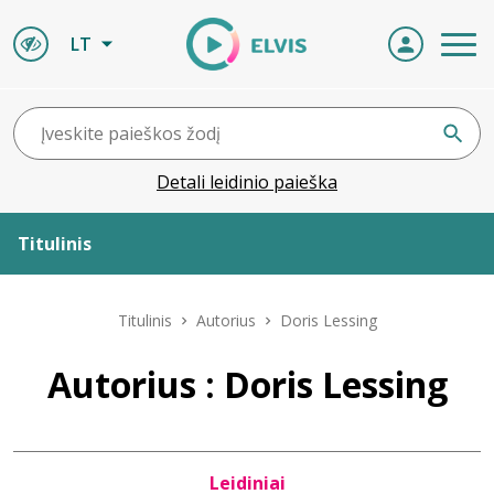
LT
Detali leidinio paieška
Titulinis
Apie ELVIS
Titulinis
Autorius
Doris Lessing
Leidiniai
Autorius : Doris Lessing
ELVIS atvyksta
Leidiniai
Naujienos