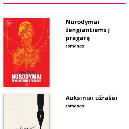
Bibliotekoms
Nurodymai
žengiantiems į
D.U.K.
pragarą
romanas
+370 667 80 541
info@elvislab.lt
Auksiniai užrašai
romanas