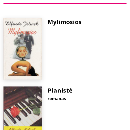
Bibliotekoms
Mylimosios
D.U.K.
+370 667 80 541
info@elvislab.lt
Pianistė
romanas