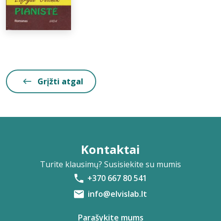
Grįžti atgal
Kontaktai
Turite klausimų? Susisiekite su mumis
+370 667 80 541
info@elvislab.lt
Parašykite mums