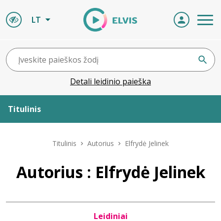
LT
Detali leidinio paieška
Titulinis
Apie ELVIS
Titulinis
Autorius
Elfrydė Jelinek
Leidiniai
Autorius : Elfrydė Jelinek
ELVIS atvyksta
Leidiniai
Naujienos