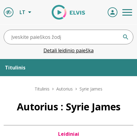
LT
Detali leidinio paieška
Titulinis
Apie ELVIS
Titulinis
Autorius
Syrie James
Leidiniai
Autorius : Syrie James
ELVIS atvyksta
Leidiniai
Naujienos