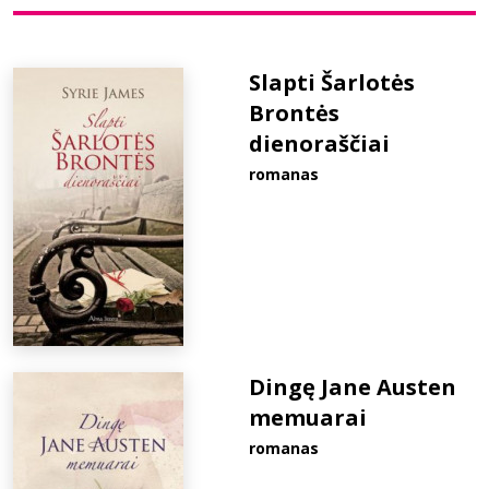
Bibliotekoms
Slapti Šarlotės
Brontės
D.U.K.
dienoraščiai
romanas
+370 667 80 541
info@elvislab.lt
Dingę Jane Austen
memuarai
romanas