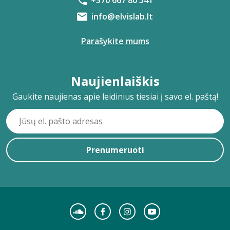
+370 667 80 541
info@elvislab.lt
Parašykite mums
Naujienlaiškis
Gaukite naujienas apie leidinius tiesiai į savo el. paštą!
Prenumeruoti