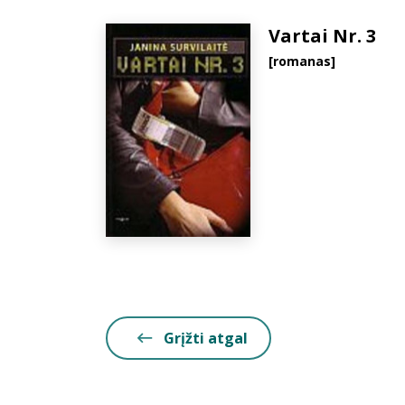
Vartai Nr. 3
[romanas]
Grįžti atgal