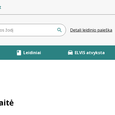
t
Detali leidinio paieška
Leidiniai
ELVIS atvyksta
aitė