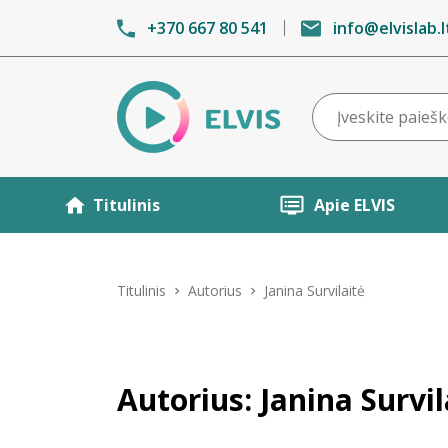
+370 667 80 541
info@elvislab.l
Titulinis
Apie ELVIS
Titulinis
Autorius
Janina Survilaitė
Autorius: Janina Survil