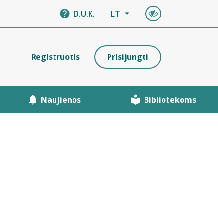
D.U.K.
LT
Registruotis
Prisijungti
Naujienos
Bibliotekoms