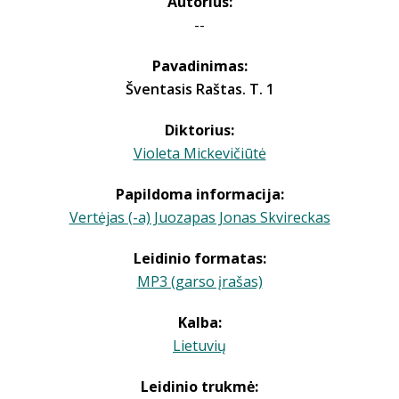
Autorius:
--
Pavadinimas:
Šventasis Raštas. T. 1
Diktorius:
Violeta Mickevičiūtė
Papildoma informacija:
Vertėjas (-a) Juozapas Jonas Skvireckas
Leidinio formatas:
MP3 (garso įrašas)
Kalba:
Lietuvių
Leidinio trukmė: