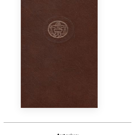
Bibliotekoms
D.U.K.
+370 667 80 541
info@elvislab.lt