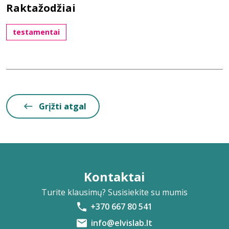
Raktažodžiai
testamentai
Grįžti atgal
Kontaktai
Turite klausimų? Susisiekite su mumis
+370 667 80 541
info@elvislab.lt