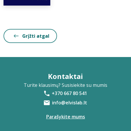
Grįžti atgal
Kontaktai
Turite klausimų? Susisiekite su mumis
+370 667 80 541
info@elvislab.lt
Parašykite mums