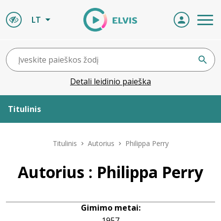
LT
Detali leidinio paieška
Titulinis
Apie ELVIS
Titulinis
Autorius
Philippa Perry
Leidiniai
Autorius : Philippa Perry
ELVIS atvyksta
Gimimo metai:
Naujienos
1957