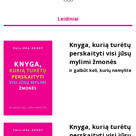
Bibliotekoms
Leidiniai
D.U.K.
Knyga, kurią turėtų
perskaityti visi jūsų
+370 667 80 541
mylimi žmonės
info@elvislab.lt
ir galbūt keli, kurių nemylite
Knyga, kurią turėtų
perskaityti visi jūsų