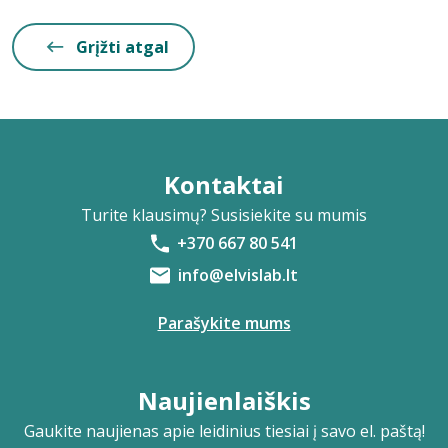
Grįžti atgal
Kontaktai
Turite klausimų? Susisiekite su mumis
+370 667 80 541
info@elvislab.lt
Parašykite mums
Naujienlaiškis
Gaukite naujienas apie leidinius tiesiai į savo el. paštą!