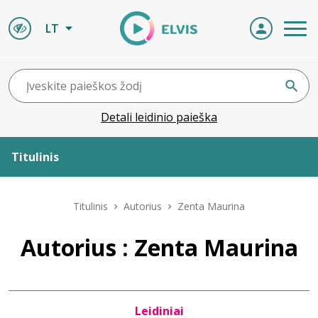
LT
Detali leidinio paieška
Titulinis
Apie ELVIS
Titulinis
Autorius
Zenta Maurina
Leidiniai
Autorius : Zenta Maurina
ELVIS atvyksta
Leidiniai
Naujienos