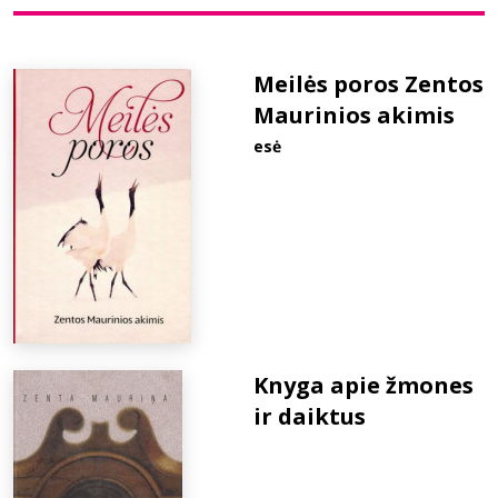
Bibliotekoms
Meilės poros Zentos
Maurinios akimis
D.U.K.
esė
+370 667 80 541
info@elvislab.lt
Knyga apie žmones
ir daiktus