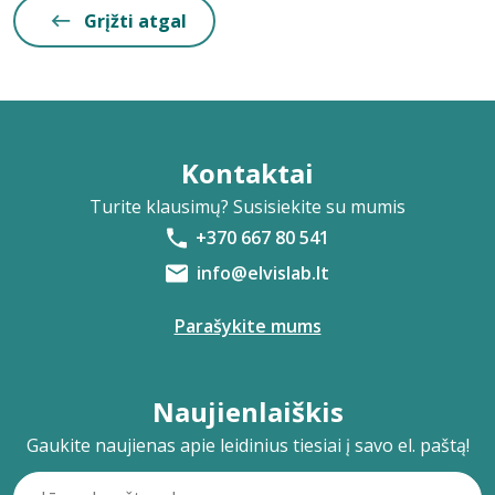
Grįžti atgal
Kontaktai
Turite klausimų? Susisiekite su mumis
+370 667 80 541
info@elvislab.lt
Parašykite mums
Naujienlaiškis
Gaukite naujienas apie leidinius tiesiai į savo el. paštą!