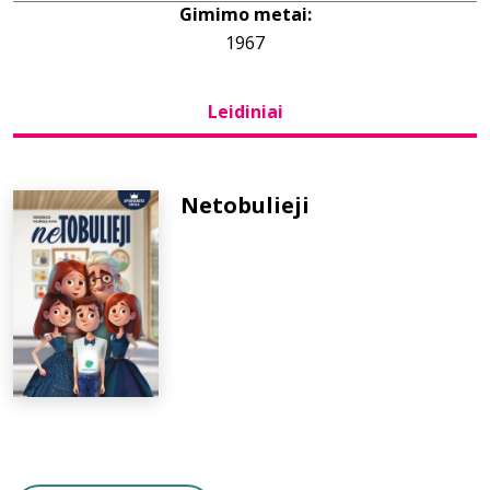
Gimimo metai:
1967
Bibliotekoms
Leidiniai
D.U.K.
+370 667 80 541
Netobulieji
info@elvislab.lt