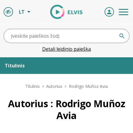
LT
Detali leidinio paieška
Titulinis
Apie ELVIS
Titulinis
Autorius
Rodrigo Muñoz Avia
Leidiniai
Autorius : Rodrigo Muñoz
Avia
ELVIS atvyksta
Naujienos