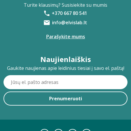
Turite klausimų? Susisiekite su mumis
+370 667 80 541
info@elvislab.lt
Parašykite mums
Naujienlaiškis
Gaukite naujienas apie leidinius tiesiai į savo el. paštą!
Prenumeruoti