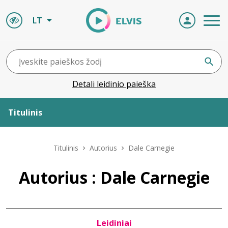
LT
Detali leidinio paieška
Titulinis
Apie ELVIS
Titulinis
Autorius
Dale Carnegie
Leidiniai
Autorius : Dale Carnegie
ELVIS atvyksta
Leidiniai
Naujienos