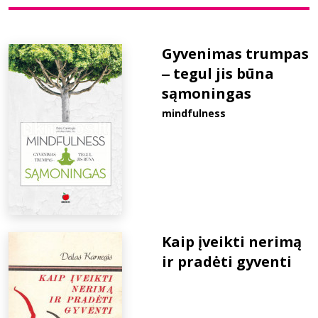
Bibliotekoms
Gyvenimas trumpas
‒ tegul jis būna
D.U.K.
sąmoningas
mindfulness
+370 667 80 541
info@elvislab.lt
Kaip įveikti nerimą
ir pradėti gyventi