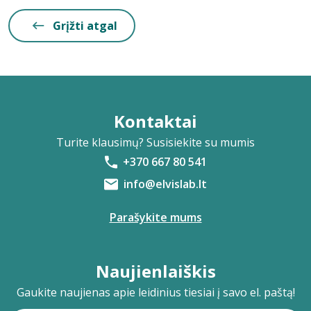
Grįžti atgal
Kontaktai
Turite klausimų? Susisiekite su mumis
+370 667 80 541
info@elvislab.lt
Parašykite mums
Naujienlaiškis
Gaukite naujienas apie leidinius tiesiai į savo el. paštą!