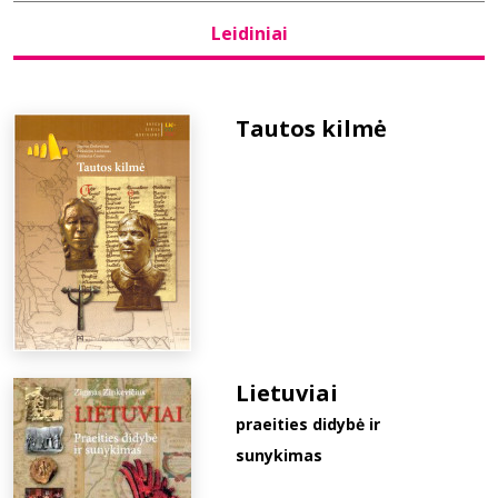
Leidiniai
Bibliotekoms
D.U.K.
Tautos kilmė
+370 667 80 541
info@elvislab.lt
Lietuviai
praeities didybė ir
sunykimas