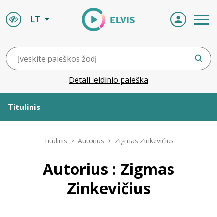
LT
Detali leidinio paieška
Titulinis
Apie ELVIS
Titulinis
Autorius
Zigmas Zinkevičius
Leidiniai
Autorius : Zigmas
Zinkevičius
ELVIS atvyksta
Naujienos