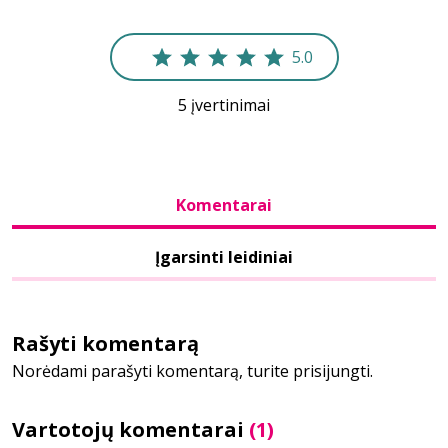
Bibliotekoms
5.0
5 įvertinimai
D.U.K.
+370 667 80 541
Komentarai
info@elvislab.lt
Įgarsinti leidiniai
Rašyti komentarą
Norėdami parašyti komentarą, turite prisijungti.
Vartotojų komentarai
(1)