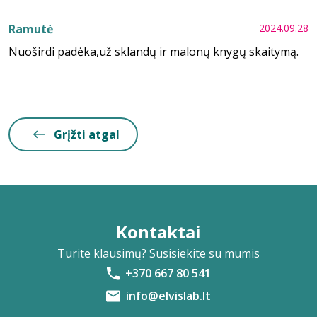
Ramutė
2024.09.28
Nuoširdi padėka,už sklandų ir malonų knygų skaitymą.
Grįžti atgal
Kontaktai
Turite klausimų? Susisiekite su mumis
+370 667 80 541
info@elvislab.lt