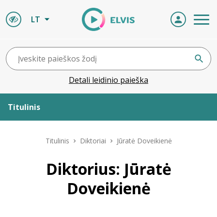
LT
Detali leidinio paieška
Titulinis
Apie ELVIS
Titulinis
Diktoriai
Jūratė Doveikienė
Leidiniai
Diktorius: Jūratė
Doveikienė
ELVIS atvyksta
Naujienos