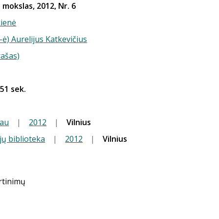
s mokslas, 2012, Nr. 6
kienė
-ė) Aurelijus Katkevičius
rašas)
 51 sek.
tau
|
2012
|
Vilnius
jų biblioteka
|
2012
|
Vilnius
ertinimų