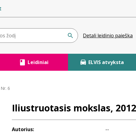
t
Detali leidinio paieška
Leidiniai
ELVIS atvyksta
 Nr. 6
Iliustruotasis mokslas, 2012
Autorius:
--