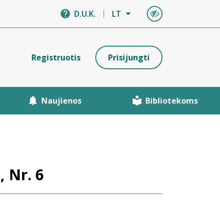
D.U.K.
LT
Registruotis
Prisijungti
Naujienos
Bibliotekoms
, Nr. 6