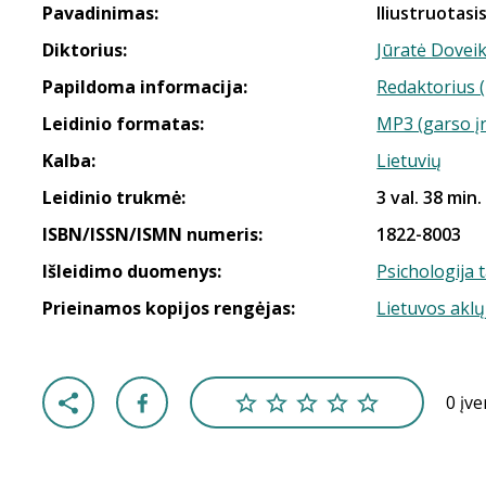
Pavadinimas:
Iliustruotasi
Diktorius:
Jūratė Dovei
Papildoma informacija:
Redaktorius (
Leidinio formatas:
MP3 (garso į
Kalba:
Lietuvių
Leidinio trukmė:
3 val. 38 min.
ISBN/ISSN/ISMN numeris:
1822-8003
Išleidimo duomenys:
Psichologija 
Prieinamos kopijos rengėjas:
Lietuvos aklų
0 įv