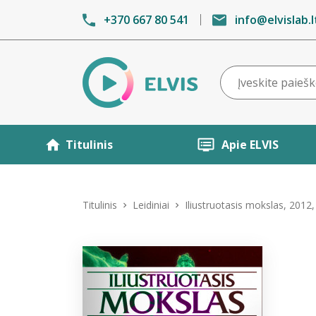
+370 667 80 541
info@elvislab.l
Titulinis
Apie ELVIS
Titulinis
Leidiniai
Iliustruotasis mokslas, 2012,