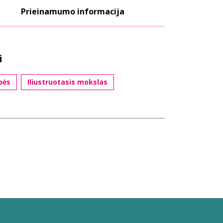
Prieinamumo informacija
i
bės
Iliustruotasis mokslas