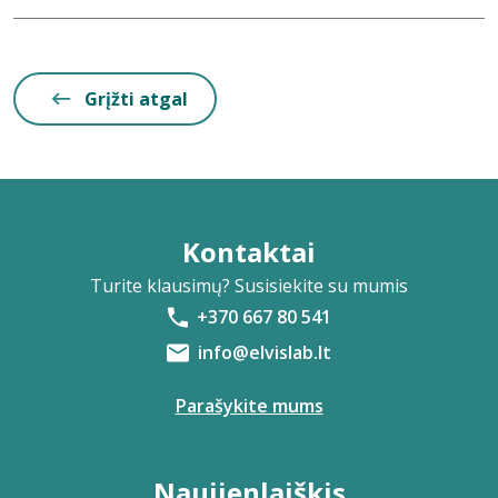
Grįžti atgal
Kontaktai
Turite klausimų? Susisiekite su mumis
+370 667 80 541
info@elvislab.lt
Parašykite mums
Naujienlaiškis