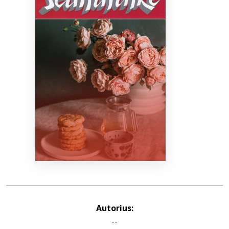
Bibliotekoms
D.U.K.
+370 667 80 541
info@elvislab.lt
Autorius:
--