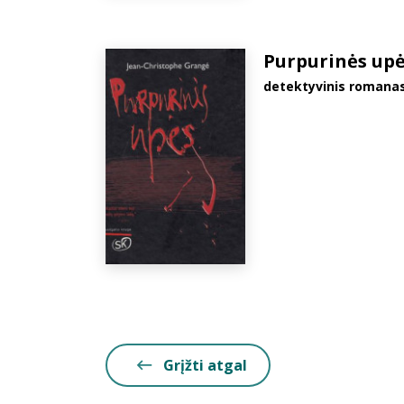
Purpurinės up
detektyvinis romana
Grįžti atgal