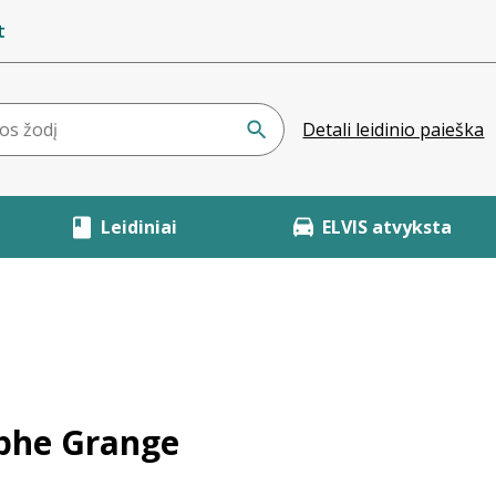
t
Detali leidinio paieška
Leidiniai
ELVIS atvyksta
ophe Grange