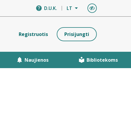
D.U.K.
LT
Registruotis
Prisijungti
Naujienos
Bibliotekoms