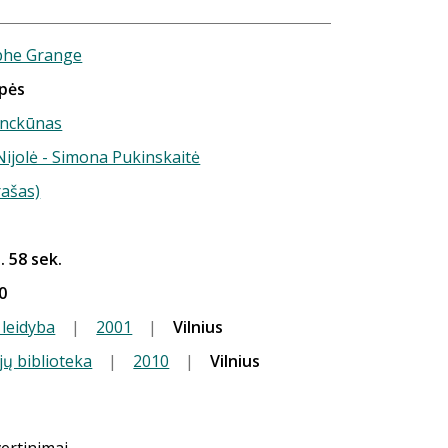
phe Grange
upės
anckūnas
 Nijolė - Simona Pukinskaitė
rašas)
. 58 sek.
0
 leidyba
|
2001
|
Vilnius
jų biblioteka
|
2010
|
Vilnius