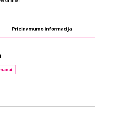
vertinimai
Prieinamumo informacija
i
omanai