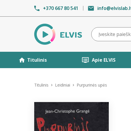
+370 667 80 541
info@elvislab.l
Titulinis
Apie ELVIS
Titulinis
Leidiniai
Purpurinės upės