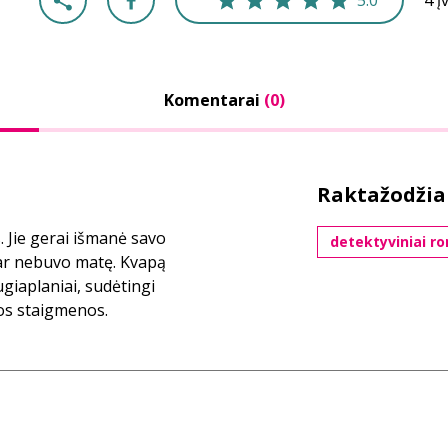
5.0
4 į
Komentarai
(0)
Raktažodžia
s. Jie gerai išmanė savo
detektyviniai r
dar nebuvo matę. Kvapą
ugiaplaniai, sudėtingi
mos staigmenos.