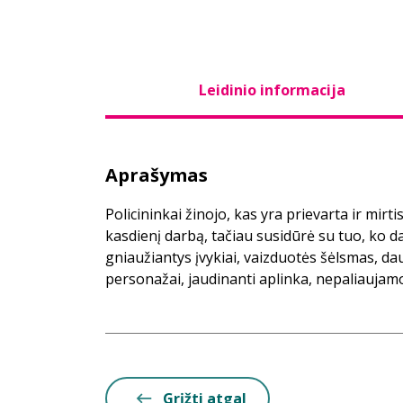
Leidinio informacija
Aprašymas
Policininkai žinojo, kas yra prievarta ir mirti
kasdienį darbą, tačiau susidūrė su tuo, ko 
gniaužiantys įvykiai, vaizduotės šėlsmas, da
personažai, jaudinanti aplinka, nepaliauja
Grįžti atgal