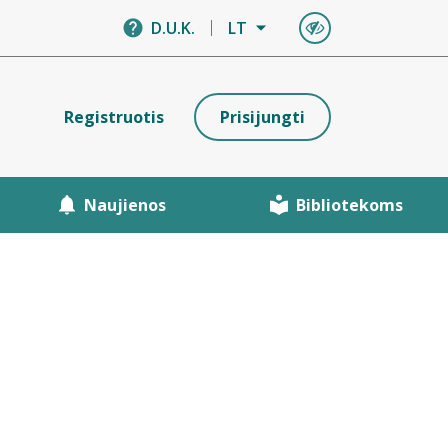
D.U.K.
LT
Registruotis
Prisijungti
Naujienos
Bibliotekoms