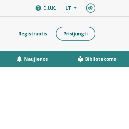
D.U.K.
LT
Registruotis
Prisijungti
Naujienos
Bibliotekoms