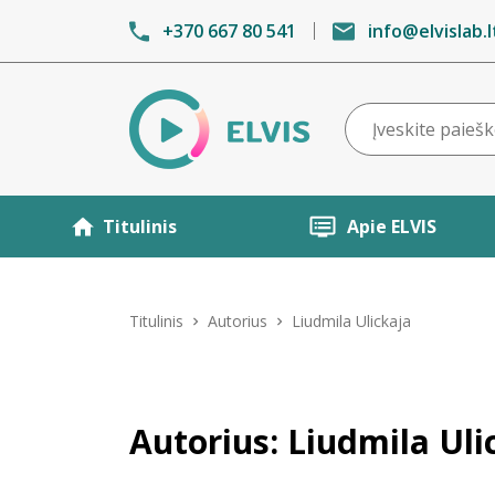
+370 667 80 541
info@elvislab.l
Titulinis
Apie ELVIS
Titulinis
Autorius
Liudmila Ulickaja
Autorius: Liudmila Uli