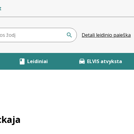
t
Detali leidinio paieška
Leidiniai
ELVIS atvyksta
ckaja