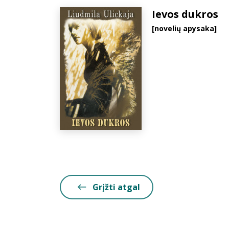
Ievos dukros
[novelių apysaka]
Grįžti atgal