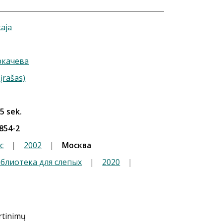
kaja
ркачева
įrašas)
 5 sek.
854-2
с
|
2002
|
Москва
иблиотека для слепых
|
2020
|
ertinimų