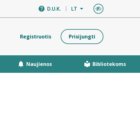
D.U.K.
LT
Registruotis
Prisijungti
Naujienos
Bibliotekoms