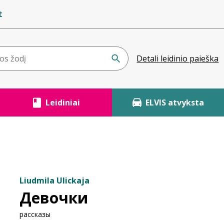
t
Detali leidinio paieška
Leidiniai
ELVIS atvyksta
Liudmila Ulickaja
Девочки
рассказы