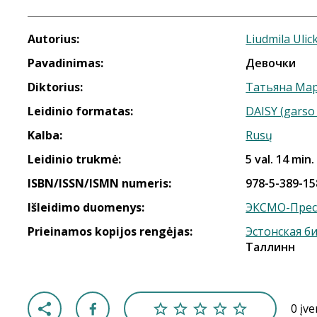
Autorius:
Liudmila Ulic
Pavadinimas:
Девочки
Diktorius:
Татьяна Ма
Leidinio formatas:
DAISY (garso 
Kalba:
Rusų
Leidinio trukmė:
5 val. 14 min.
ISBN/ISSN/ISMN numeris:
978-5-389-15
Išleidimo duomenys:
ЭКСМО-Прес
Prieinamos kopijos rengėjas:
Эстонская б
Таллинн
0 įv