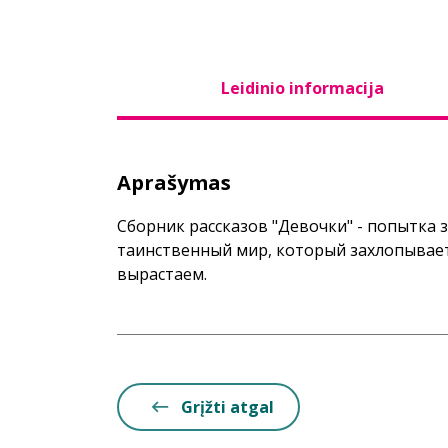
Leidinio informacija
Aprašymas
Сборник рассказов "Девочки" - попытка з
таинственный мир, который захлопывает
вырастаем.
Grįžti atgal