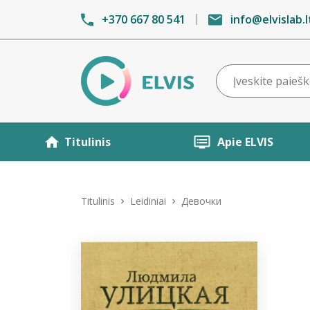
+370 667 80 541
info@elvislab.l
Titulinis
Apie ELVIS
Titulinis
Leidiniai
Девочки