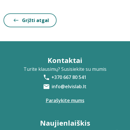
Grįžti atgal
Kontaktai
Turite klausimų? Susisiekite su mumis
+370 667 80 541
info@elvislab.lt
Parašykite mums
Naujienlaiškis