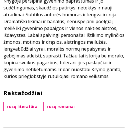
Knygoje persipina gyvenimo paprastumas ir jo
sudėtingumas, skaudžios patirtys, netektys ir nauji
atradimai. Subtilus autorės humoras ir lengva ironija.
Dramatiški likimai ir banalūs, nenuspėjami poelgiai;
meilė iki gyvenimo pabaigos ir vienos nakties aistros,
išdavystės. Labai spalvingi personažai: ištikimo mylinčios
žmonos, motinos ir drąsios, aistringos meilužės,
lengvabūdžiai vyrai, moralės normų nepaisymas ir
gebėjimas atleisti, suprasti. Tačiau tai istorija be moralo,
kupina sveikos pagarbos, tolerancijos paslapčiai ir
gyvenimo netikėtumams. Ir dar nuostabi Krymo gamta,
kurios prieglobstyje rutuliojasi romano veiksmas.
Raktažodžiai
rusų literatūra
rusų romanai