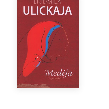
Bibliotekoms
D.U.K.
+370 667 80 541
info@elvislab.lt