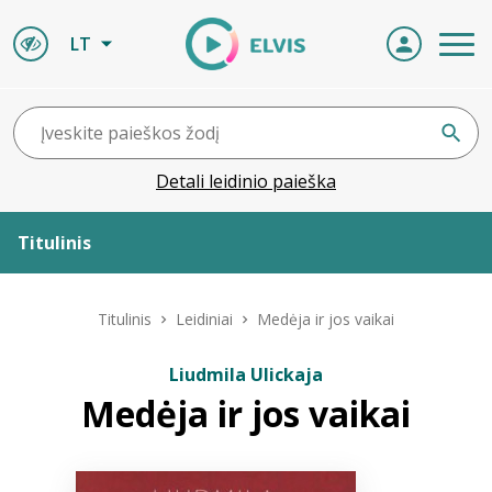
LT
Detali leidinio paieška
Titulinis
Apie ELVIS
Titulinis
Leidiniai
Medėja ir jos vaikai
Leidiniai
Liudmila Ulickaja
Medėja ir jos vaikai
ELVIS atvyksta
Naujienos