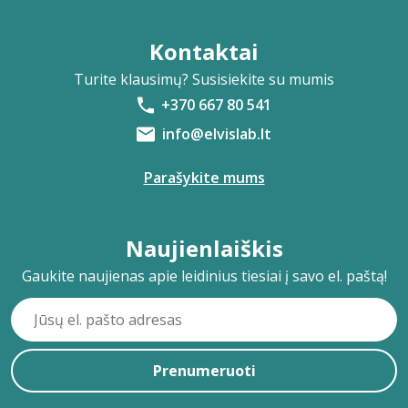
Kontaktai
Turite klausimų? Susisiekite su mumis
+370 667 80 541
info@elvislab.lt
Parašykite mums
Naujienlaiškis
Gaukite naujienas apie leidinius tiesiai į savo el. paštą!
Prenumeruoti