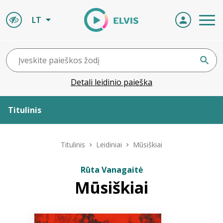
LT
Detali leidinio paieška
Titulinis
Apie ELVIS
Titulinis
Leidiniai
Mūsiškiai
Leidiniai
Rūta Vanagaitė
Mūsiškiai
ELVIS atvyksta
Naujienos