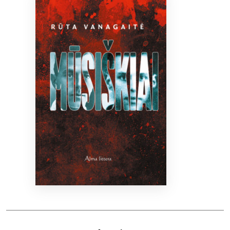
Bibliotekoms
D.U.K.
+370 667 80 541
info@elvislab.lt