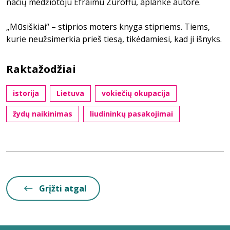
nacių medžiotoju Efraimu Zuroffu, aplankė autorė.
„Mūsiškiai“ – stiprios moters knyga stipriems. Tiems,
kurie neužsimerkia prieš tiesą, tikėdamiesi, kad ji išnyks.
Raktažodžiai
istorija
Lietuva
vokiečių okupacija
žydų naikinimas
liudininkų pasakojimai
Grįžti atgal