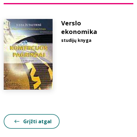
Bibliotekoms
Verslo
ekonomika
D.U.K.
studijų knyga
+370 667 80 541
info@elvislab.lt
Grįžti atgal