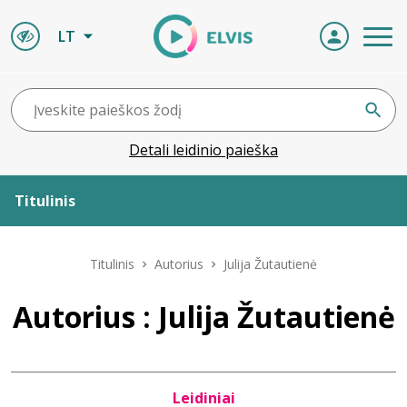
LT
Detali leidinio paieška
Titulinis
Apie ELVIS
Titulinis
Autorius
Julija Žutautienė
Leidiniai
Autorius : Julija Žutautienė
ELVIS atvyksta
Leidiniai
Naujienos