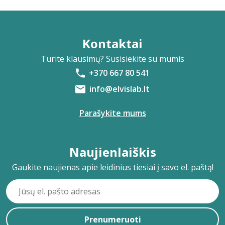
Kontaktai
Turite klausimų? Susisiekite su mumis
+370 667 80 541
info@elvislab.lt
Parašykite mums
Naujienlaiškis
Gaukite naujienas apie leidinius tiesiai į savo el. paštą!
Prenumeruoti