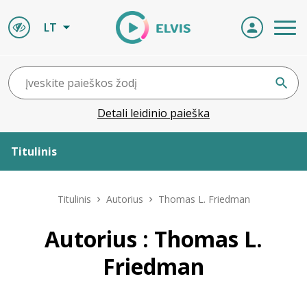
LT
Detali leidinio paieška
Titulinis
Apie ELVIS
Titulinis
Autorius
Thomas L. Friedman
Leidiniai
Autorius : Thomas L.
Friedman
ELVIS atvyksta
Naujienos