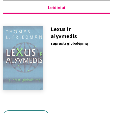
Leidiniai
Bibliotekoms
D.U.K.
Lexus ir
alyvmedis
suprasti globalėjimą
+370 667 80 541
info@elvislab.lt