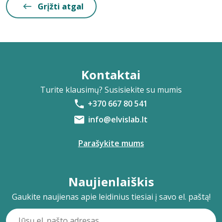
Grįžti atgal
Kontaktai
Turite klausimų? Susisiekite su mumis
+370 667 80 541
info@elvislab.lt
Parašykite mums
Naujienlaiškis
Gaukite naujienas apie leidinius tiesiai į savo el. paštą!