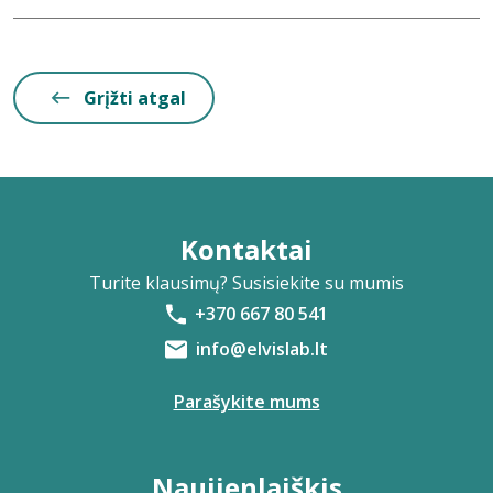
Grįžti atgal
Kontaktai
Turite klausimų? Susisiekite su mumis
+370 667 80 541
info@elvislab.lt
Parašykite mums
Naujienlaiškis