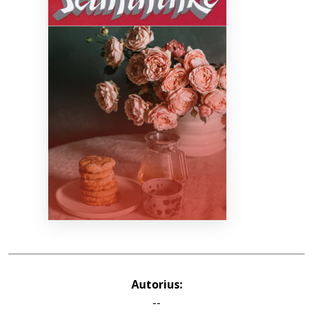
Bibliotekoms
D.U.K.
+370 667 80 541
info@elvislab.lt
Autorius:
--