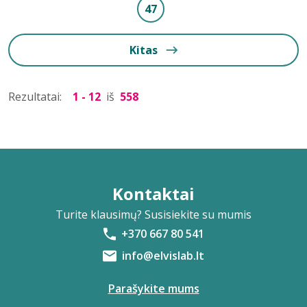
47
Kitas
Rezultatai:
1 - 12
iš
558
Kontaktai
Turite klausimų? Susisiekite su mumis
+370 667 80 541
info@elvislab.lt
Parašykite mums