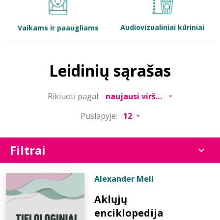
Bibliotekoms
Audiovizualiniai kūriniai
Vaikams ir paaugliams
D.U.K.
Leidinių sąrašas
+370 667 80 541
Rikiuoti pagal:
info@elvislab.lt
Puslapyje:
Filtrai
Alexander Mell
Aklųjų
enciklopedija