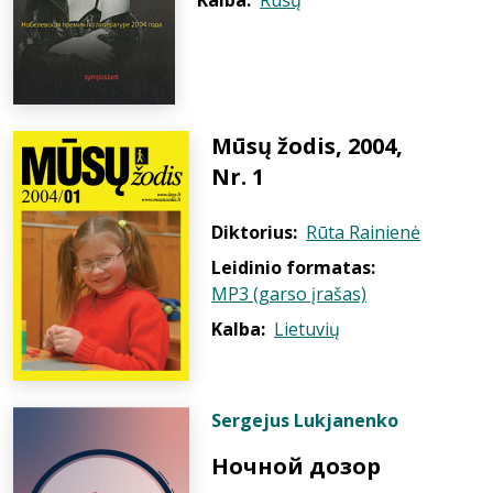
Kalba:
Rusų
Mūsų žodis, 2004,
Nr. 1
Diktorius:
Rūta Rainienė
Leidinio formatas:
MP3 (garso įrašas)
Kalba:
Lietuvių
Sergejus Lukjanenko
Ночной дозор