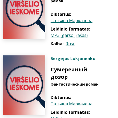
роман
Diktorius:
Татьяна Маркачева
Leidinio formatas:
MP3 (garso įrašas)
Kalba:
Rusų
Sergejus Lukjanenko
Сумеречный
дозор
фантастический роман
Diktorius:
Татьяна Маркачева
Leidinio formatas: