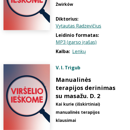
Żwirków
Diktorius:
Vytautas Radzevičius
Leidinio formatas:
MP3 (garso įrašas)
Kalba:
Lenkų
V. I. Trigub
Manualinės
terapijos derinimas
su masažu. D. 2
Kai kurie (išskirtiniai)
manualinės terapijos
klausimai