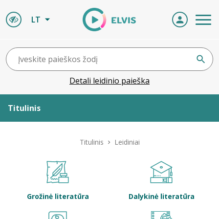
LT
Detali leidinio paieška
Titulinis
Apie ELVIS
Titulinis
Leidiniai
Leidiniai
ELVIS atvyksta
Grožinė literatūra
Dalykinė literatūra
Naujienos