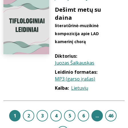
Dešimt metų su
daina
literatūrinė-muzikinė
kompozicija apie LAD
kamerinį chorą
Diktorius:
Juozas Šalkauskas
Leidinio formatas:
MP3 (garso įrašas)
Kalba:
Lietuvių
1
2
3
4
5
6
...
46