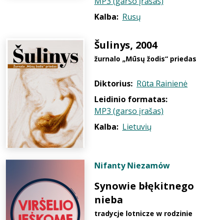
MP3 (garso įrašas)
Kalba:
Rusų
Šulinys, 2004
žurnalo „Mūsų žodis“ priedas
Diktorius:
Rūta Rainienė
Leidinio formatas:
MP3 (garso įrašas)
Kalba:
Lietuvių
Nifanty Niezamόw
Synowie błękitnego
nieba
tradycje lotnicze w rodzinie