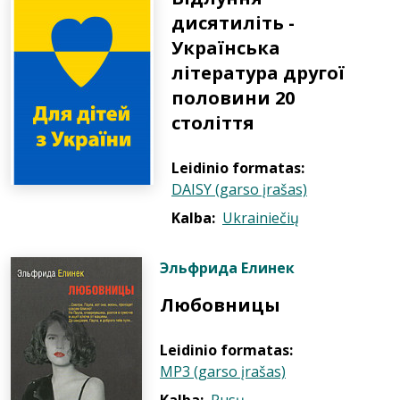
дисятиліть -
Українська
література другої
половини 20
століття
Leidinio formatas:
DAISY (garso įrašas)
Kalba:
Ukrainiečių
Эльфрида Елинек
Любовницы
Leidinio formatas:
MP3 (garso įrašas)