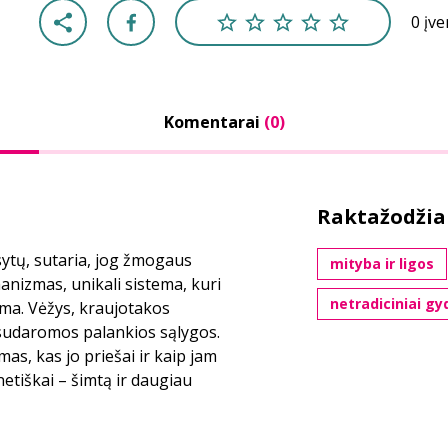
0 įv
Komentarai
(0)
Raktažodžia
usytų, sutaria, jog žmogaus
mityba ir ligos
nizmas, unikali sistema, kuri
netradiciniai g
doma. Vėžys, kraujotakos
 sudaromos palankios sąlygos.
as, kas jo priešai ir kaip jam
etiškai – šimtą ir daugiau