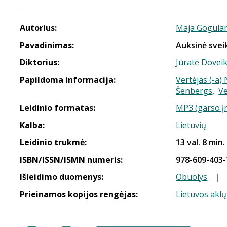
Autorius:
Maja Gogula
Pavadinimas:
Auksinė svei
Diktorius:
Jūratė Dovei
Papildoma informacija:
Vertėjas (-a
Šenbergs
,
Ve
Leidinio formatas:
MP3 (garso į
Kalba:
Lietuvių
Leidinio trukmė:
13 val. 8 min.
ISBN/ISSN/ISMN numeris:
978-609-403-
Išleidimo duomenys:
Obuolys
|
Prieinamos kopijos rengėjas:
Lietuvos aklų