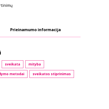
ertinimų
Prieinamumo informacija
i
sveikata
mityba
ydymo metodai
sveikatos stiprinimas