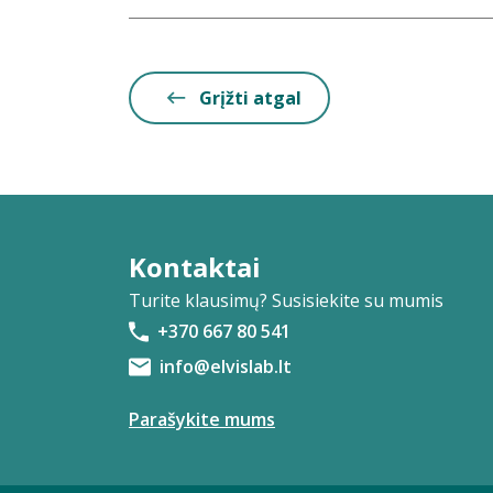
Grįžti atgal
Kontaktai
Turite klausimų? Susisiekite su mumis
+370 667 80 541
info@elvislab.lt
Parašykite mums