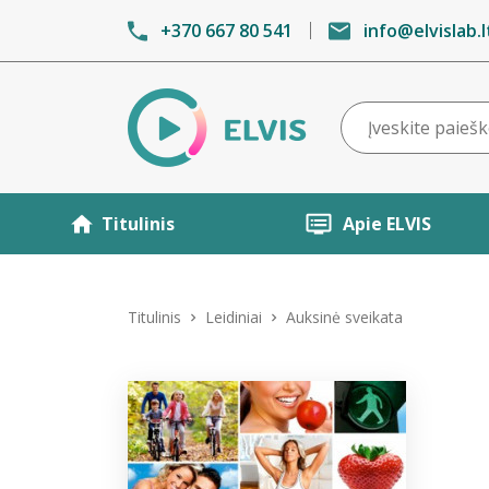
+370 667 80 541
info@elvislab.l
Titulinis
Apie ELVIS
Titulinis
Leidiniai
Auksinė sveikata