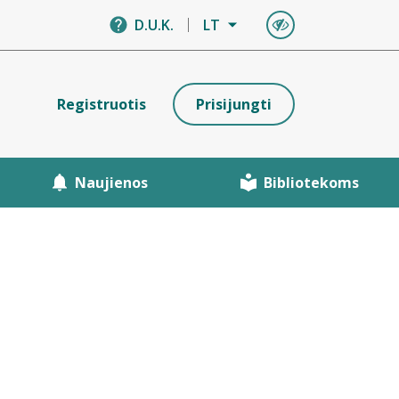
D.U.K.
LT
Registruotis
Prisijungti
Naujienos
Bibliotekoms