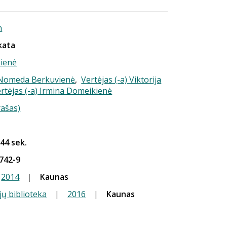
n
kata
kienė
) Nomeda Berkuvienė
,
Vertėjas (-a) Viktorija
rtėjas (-a) Irmina Domeikienė
rašas)
 44 sek.
742-9
2014
|
Kaunas
jų biblioteka
|
2016
|
Kaunas