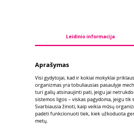
Leidinio informacija
Aprašymas
Visi gydytojai, kad ir kokiai mokyklai prikla
organizmas yra tobuliausias pasaulyje mecha
turi galių atsinaujinti pati, jeigu jai netruk
sistemos ligos – viskas pagydoma, jeigu tik
Svarbiausia žinoti, kaip veikia mūsų organizm
padėti funkcionuoti tiek, kiek užkoduota gen
metų.