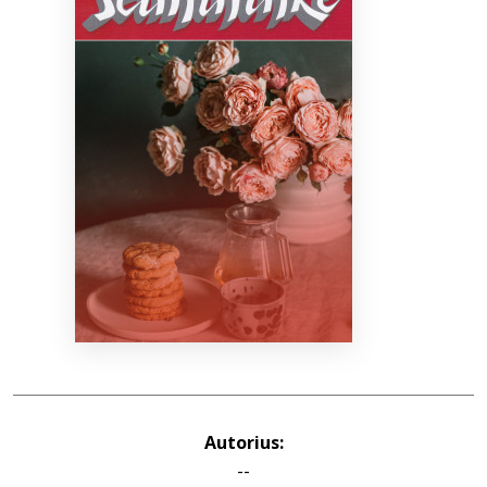
Bibliotekoms
D.U.K.
+370 667 80 541
info@elvislab.lt
Autorius:
--