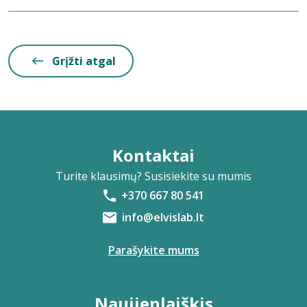
Grįžti atgal
Kontaktai
Turite klausimų? Susisiekite su mumis
+370 667 80 541
info@elvislab.lt
Parašykite mums
Naujienlaiškis