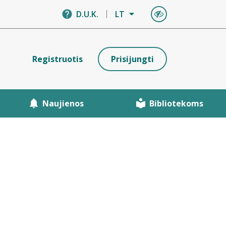
D.U.K.
LT
Registruotis
Prisijungti
Naujienos
Bibliotekoms