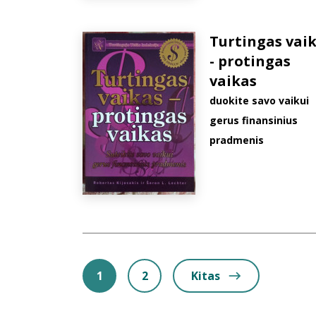
Turtingas vai
- protingas
vaikas
duokite savo vaikui
gerus finansinius
pradmenis
1
2
Kitas