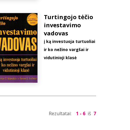
Turtingojo tėčio
investavimo
vadovas
į ką investuoja turtuoliai
ir ko nežino vargšai ir
vidutinioji klasė
Rezultatai:
1 - 6
iš
7