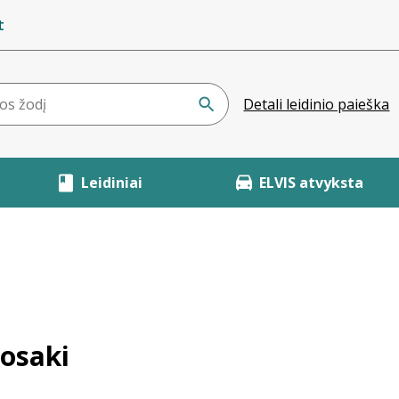
t
Detali leidinio paieška
Leidiniai
ELVIS atvyksta
yosaki