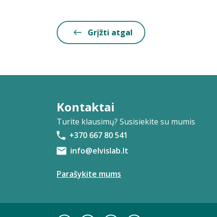
Grįžti atgal
Kontaktai
Turite klausimų? Susisiekite su mumis
+370 667 80 541
info@elvislab.lt
Parašykite mums