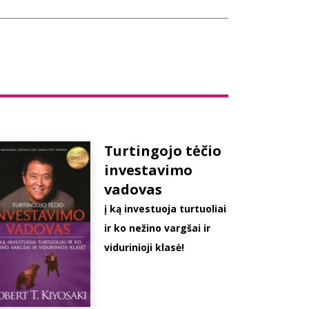
Turtingojo tėčio
investavimo
vadovas
į ką investuoja turtuoliai
ir ko nežino vargšai ir
vidurinioji klasė!