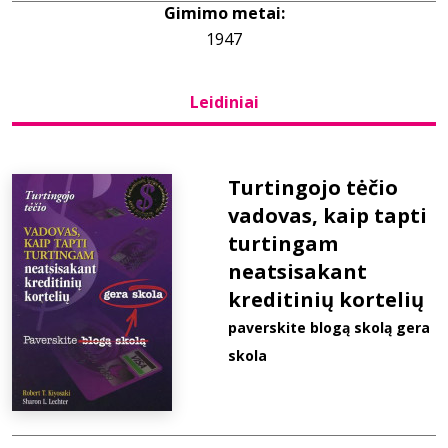
Gimimo metai:
1947
Bibliotekoms
Leidiniai
D.U.K.
+370 667 80 541
Turtingojo tėčio
vadovas, kaip tapti
info@elvislab.lt
turtingam
neatsisakant
kreditinių kortelių
paverskite blogą skolą gera
skola