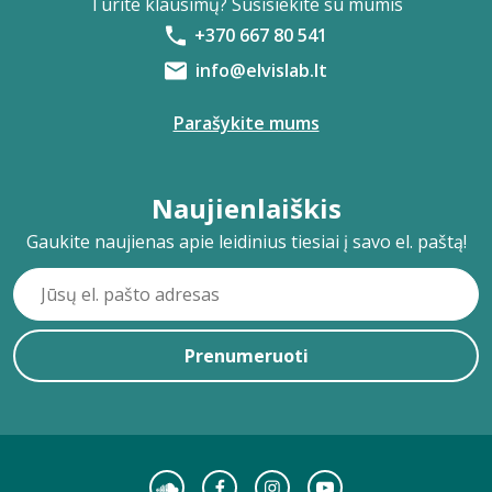
Turite klausimų? Susisiekite su mumis
+370 667 80 541
info@elvislab.lt
Parašykite mums
Naujienlaiškis
Gaukite naujienas apie leidinius tiesiai į savo el. paštą!
Prenumeruoti