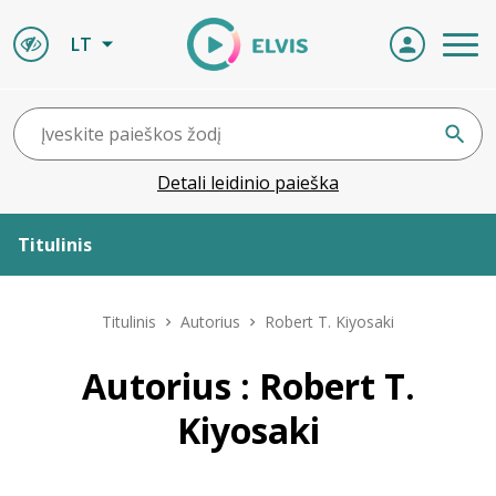
LT
Detali leidinio paieška
Titulinis
Apie ELVIS
Titulinis
Autorius
Robert T. Kiyosaki
Leidiniai
Autorius : Robert T.
Kiyosaki
ELVIS atvyksta
Naujienos